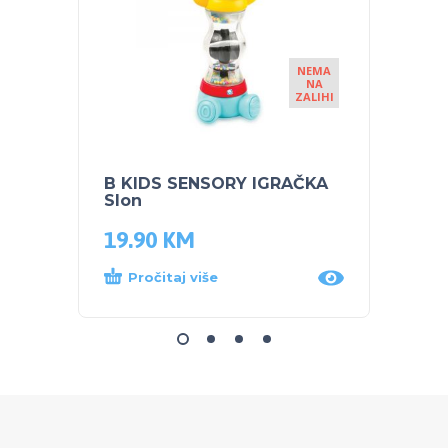
NEMA
NA
ZALIHI
B KIDS SENSORY IGRAČKA
B KID
Slon
ŠETAL
19.90
KM
145.
Pročitaj više
Dod