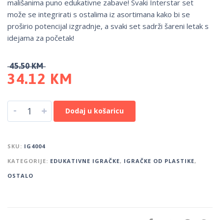
mališanima puno edukativne zabave! Svaki Interstar set
može se integrirati s ostalima iz asortimana kako bi se
proširio potencijal izgradnje, a svaki set sadrži šareni letak s
idejama za početak!
45.50
KM
34.12
KM
-
+
Dodaj u košaricu
SKU:
IG4004
KATEGORIJE:
EDUKATIVNE IGRAČKE
,
IGRAČKE OD PLASTIKE
,
OSTALO