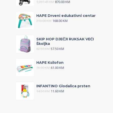
1,097.45
KM
870.00
KM
HAPE Drveni edukativni centar
210.00
KM
168.00
KM
SKIP HOP DJEČJI RUKSAK VEĆI
Školjka
82.50
KM
57.50
KM
HAPE Ksilofon
76.00
KM
61.00
KM
INFANTINO Glodalica prsten
14.50
KM
11.60
KM