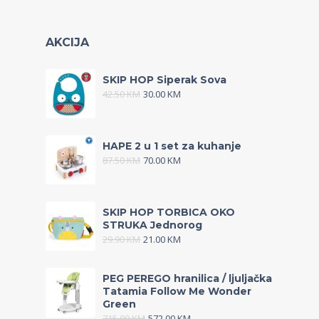
AKCIJA
SKIP HOP Siperak Sova
42.50
KM
30.00
KM
HAPE 2 u 1 set za kuhanje
87.50
KM
70.00
KM
SKIP HOP TORBICA OKO
STRUKA Jednorog
29.90
KM
21.00
KM
PEG PEREGO hranilica / ljuljačka
Tatamia Follow Me Wonder
Green
715.00
KM
572.00
KM