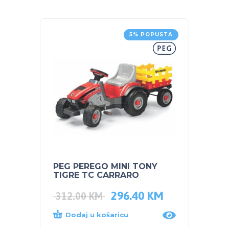
5% POPUSTA
PEG PEREGO MINI TONY
PEG P
TIGRE TC CARRARO
Excav
296.40
KM
312.00
KM
375.
Dodaj u košaricu
Dod