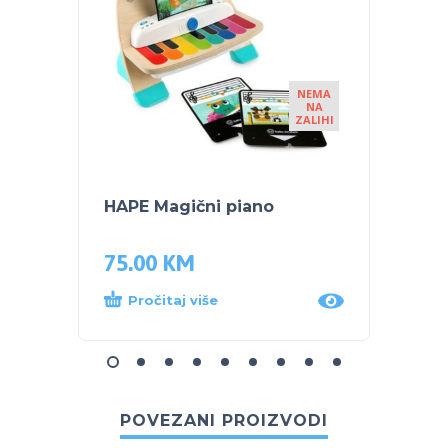
NEMA
NA
ZALIHI
HAPE Magični piano
HAPE 
50ko
75.00
KM
44.0
Pročitaj više
Dod
POVEZANI PROIZVODI