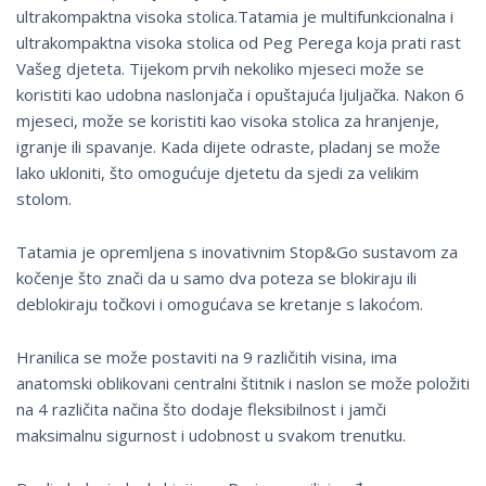
ultrakompaktna visoka stolica.Tatamia je multifunkcionalna i
ultrakompaktna visoka stolica od Peg Perega koja prati rast
Vašeg djeteta. Tijekom prvih nekoliko mjeseci može se
koristiti kao udobna naslonjača i opuštajuća ljuljačka. Nakon 6
mjeseci, može se koristiti kao visoka stolica za hranjenje,
igranje ili spavanje. Kada dijete odraste, pladanj se može
lako ukloniti, što omogućuje djetetu da sjedi za velikim
stolom.
Tatamia je opremljena s inovativnim Stop&Go sustavom za
kočenje što znači da u samo dva poteza se blokiraju ili
deblokiraju točkovi i omogućava se kretanje s lakoćom.
Hranilica se može postaviti na 9 različitih visina, ima
anatomski oblikovani centralni štitnik i naslon se može položiti
na 4 različita načina što dodaje fleksibilnost i jamči
maksimalnu sigurnost i udobnost u svakom trenutku.