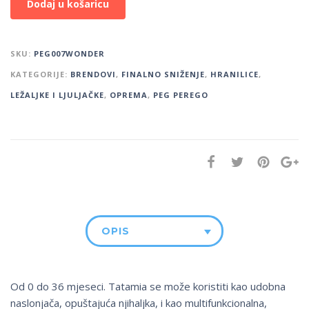
Dodaj u košaricu
SKU:
PEG007WONDER
KATEGORIJE:
BRENDOVI
,
FINALNO SNIŽENJE
,
HRANILICE
,
LEŽALJKE I LJULJAČKE
,
OPREMA
,
PEG PEREGO
OPIS
Od 0 do 36 mjeseci. Tatamia se može koristiti kao udobna
naslonjača, opuštajuća njihaljka, i kao multifunkcionalna,