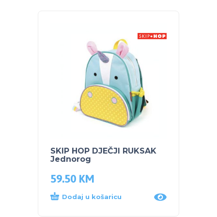
SKIP HOP DJEČJI RUKSAK
SKIP 
Jednorog
čuvan
59.50
KM
44.0
Dodaj u košaricu
Proč