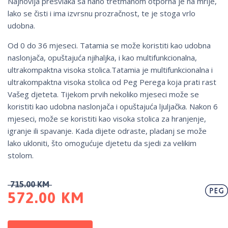
Najnovija presvlaka sa nano tretmanom otporna je na mrlje,
lako se čisti i ima izvrsnu prozračnost, te je stoga vrlo
udobna.
Od 0 do 36 mjeseci. Tatamia se može koristiti kao udobna
naslonjača, opuštajuća njihaljka, i kao multifunkcionalna,
ultrakompaktna visoka stolica.Tatamia je multifunkcionalna i
ultrakompaktna visoka stolica od Peg Perega koja prati rast
Vašeg djeteta. Tijekom prvih nekoliko mjeseci može se
koristiti kao udobna naslonjača i opuštajuća ljuljačka. Nakon 6
mjeseci, može se koristiti kao visoka stolica za hranjenje,
igranje ili spavanje. Kada dijete odraste, pladanj se može
lako ukloniti, što omogućuje djetetu da sjedi za velikim
stolom.
715.00
KM
572.00
KM