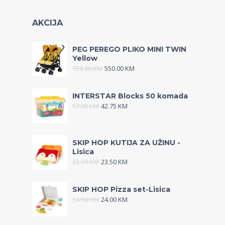
AKCIJA
PEG PEREGO PLIKO MINI TWIN
Yellow
729.90
KM
550.00
KM
INTERSTAR Blocks 50 komada
57.00
KM
42.75
KM
SKIP HOP KUTIJA ZA UŽINU -
Lisica
33.50
KM
23.50
KM
SKIP HOP Pizza set-Lisica
34.50
KM
24.00
KM