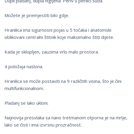
Dupli pladanj, dupla higijena. Periv u perilici suđa.
Možete je premjestiti bilo gdje.
Hranilica ima sigurnosni pojas u 5 točaka i anatomski
oblikovani centralni štitnik koje maksimalno štiti dijete.
Kada je sklopljen, zauzima vrlo malo prostora.
4 položaja naslona.
Hranilica se može postaviti na 9 različitih visina, što je čini
multifunkcionalnom.
Pladanj se lako ukloni.
Najnovija presvlaka sa nano tretmanom otporna je na mrlje,
lako se čisti i ima izvrsnu prozračnost.