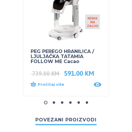
NEMA
NA
ZALIHI
PEG PEREGO HRANILICA /
PEG P
LJULJAČKA TATAMIA
ljulj
FOLLOW ME Cacao
Frago
591.00
KM
739.00
KM
739.
Pročitaj više
Dod
POVEZANI PROIZVODI