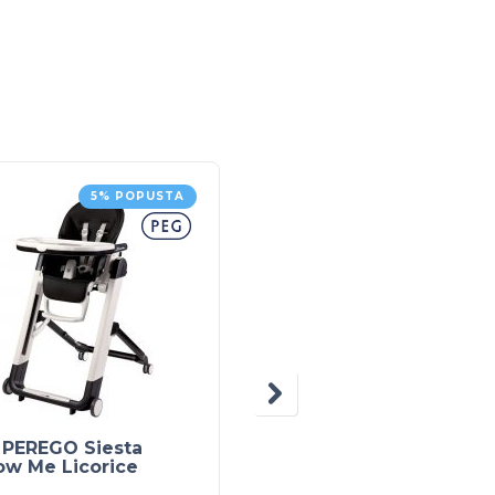
5% POPUSTA
5% POPUS
 PEREGO Siesta
PEG PEREGO Siesta
ow Me Licorice
Follow Me Ice