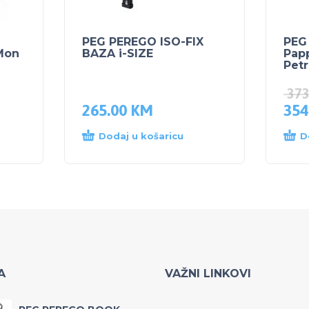
PEG PEREGO ISO-FIX
PEG
Mon
BAZA i-SIZE
Pap
Petr
37
265.00
KM
354
Dodaj u košaricu
D
A
VAŽNI LINKOVI