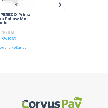
 PEREGO Prima
PEG PEREGO PLIKO MI
pa Follow Me –
TWIN Yellow
olio
3.00
KM
729.90
KM
.35
KM
550.00
KM
odaj u košaricu
Dodaj u košaricu