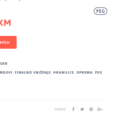
KM
aricu
DER
ENDOVI
,
FINALNO SNIŽENJE
,
HRANILICE
,
OPREMA
,
PEG
SHARE