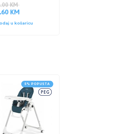
8.00
KM
508.00
KM
.60
KM
482.60
KM
odaj u košaricu
Dodaj u košaricu
5% POPUSTA
AKCI