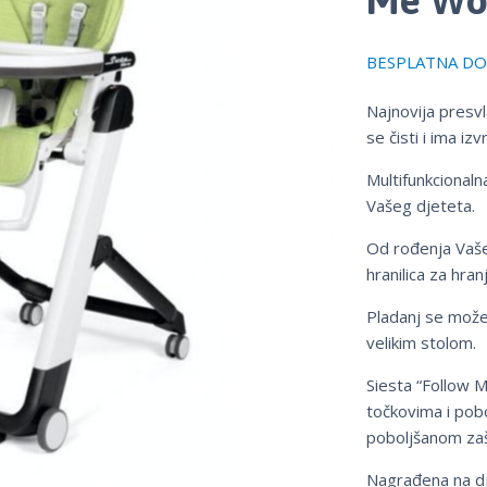
BESPLATNA DOS
Najnovija presv
se čisti i ima iz
Multifunkcionalna
Vašeg djeteta.
Od rođenja Vašeg
hranilica za hranj
Pladanj se može 
velikim stolom.
Siesta “Follow 
točkovima i po
poboljšanom zaš
Nagrađena na dj