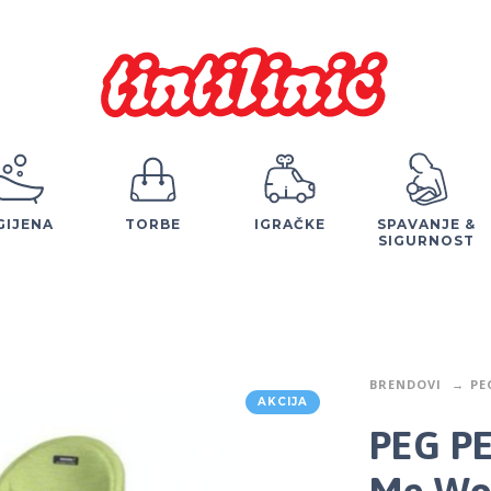
GIJENA
TORBE
IGRAČKE
SPAVANJE &
SIGURNOST
BRENDOVI
PE
AKCIJA
PEG PE
Me Wo