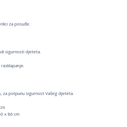
rilici za posuđe.
i sigurnosti djeteta.
 rasklapanje.
a, za potpunu sigurnost Vašeg djeteta.
 cm
 60 x 86 cm