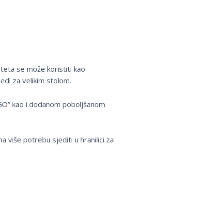
eteta se može koristiti kao
jedi za velikim stolom.
&GO” kao i dodanom poboljšanom
 više potrebu sjediti u hranilici za