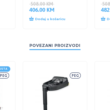
508.00
KM
50
406.00
KM
482
Dodaj u košaricu
D
POVEZANI PROIZVODI
USTA