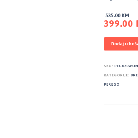
535.00
KM
399.00
Dodaj u koš
SKU:
PEG020WON
KATEGORIJE:
BR
PEREGO