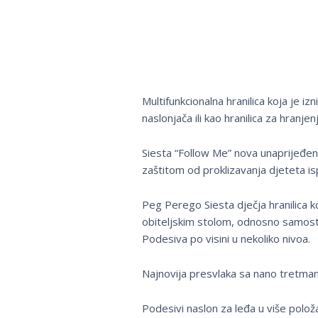
Multifunkcionalna hranilica koja je i
naslonjača ili kao hranilica za hranje
Siesta “Follow Me” nova unaprijeđe
zaštitom od proklizavanja djeteta i
Peg Perego Siesta dječja hranilica ko
obiteljskim stolom, odnosno samostal
Podesiva po visini u nekoliko nivoa.
Najnovija presvlaka sa nano tretmano
Podesivi naslon za leđa u više polož