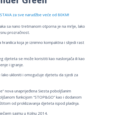
TAVA za sve narudžbe veće od 80KM!
laka sa nano tretmanom otporna je na mrlje, lako
vrsnu prozračnost.
 hranilica koja je iznimno kompaktna i slijedi rast
 djeteta se može koristiti kao naslonjača ili kao
enje i igranje.
lako ukloniti i omogućuje djetetu da sjedi za
Me” nova unaprijeđena Siesta poboljšanim
boljšanom funkcijom “STOP&GO” kao i dodanom
titom od proklizavanja djeteta ispod pladnja.
ečjem sajmu u Kolnu 2014.