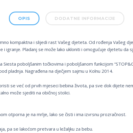
OPIS
DODATNE INFORMACIJE
znimno kompaktna i slijedi rast Vašeg djeteta. Od rođenja Vašeg dj
nje i igranje. Pladanj se može lako ukloniti i omogućuje djetetu da s
na Siesta poboljšanim točkovima i poboljšanom funkcijom “STOP
spod pladnja. Nagrađena na dječjem sajmu u Kolnu 2014.
risti se već od prvih mjeseci bebina života, pa sve dok dijete nema
no može sjediti na običnoj stolici.
m otporna je na mrlje, lako se čisti i ima izvrsnu prozračnost.
aja, pa se lakoćom pretvara u ležaljku za bebu.