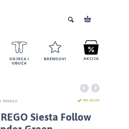
AKCIJA
ODJEĆA I
BRENDOVI
OBUĆA
NA ZALIHI
G PEREGO
REGO Siesta Follow
nder Green