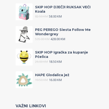
SKIP HOP DJEČJI RUKSAK VEĆI
Koala
82.50
KM
58.00
KM
PEG PEREGO Siesta Follow Me
Wondergrey
535.00
KM
428.00
KM
SKIP HOP Igračka za kupanje
Pčelica
26.00
KM
18.50
KM
HAPE Glodalica jež
19.50
KM
16.00
KM
VAŽNI LINKOVI