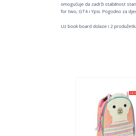
omogućuje da zadrži stabilnost star
for two, GT4 i Ypsi. Pogodno za djec
Uz book board dolaze i 2 produžetka