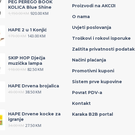
PEG PEREGO BOOK
Proizvodi na AKCIJI
KOLICA Blue Shine
1,150.00
KM
920.00
KM
O nama
Uvjeti poslovanja
HAPE 2 u 1 Konjić
179.00
KM
143.00
KM
Troškovi i rokovi isporuke
Zaštita privatnosti podata
SKIP HOP Dječja
Načini plaćanja
muzička lampa
118.00
KM
82.50
KM
Promotivni kuponi
Sistem prve kupovine
HAPE Drvena brojalica
49.00
KM
38.50
KM
Povrat PDV-a
Kontakt
HAPE Drvene kocke za
Karaka B2B portal
igranje
34.00
KM
27.50
KM