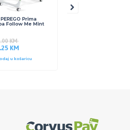
 PEREGO Prima
PEG PEREGO Prima
pa Follow Me Mint
Pappa Follow Me –
Fragola
5.00
KM
373.00
KM
.25
KM
354.35
KM
odaj u košaricu
Dodaj u košaricu