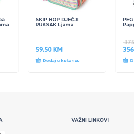
ba
SKIP HOP DJEČJI
PEG
jama
RUKSAK Ljama
Pap
37
59.50
KM
356
Dodaj u košaricu
D
A
VAŽNI LINKOVI