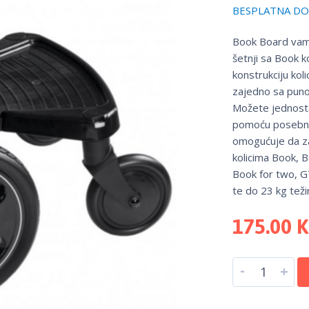
BESPLATNA DOS
Book Board vam o
šetnji sa Book k
konstrukciju kol
zajedno sa puno 
Možete jednosta
pomoću posebne k
omogućuje da za
kolicima Book, 
Book for two, G
te do 23 kg teži
175.00
-
+