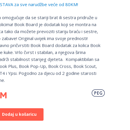
TAVA za sve narudžbe veće od 80KM!
mogućuje da se stariji brat ili sestra pridruže u
olicima! Book Board je dodatak koji se montira na
ica tako da možete prevoziti stariju braću i sestre,
zabave! Original uvijek ima svoje prednosti!
vno pričvrstiti Book Board dodatak za kolica Book
uke. Vrlo čvrst i stabilan, a njegova širina
drži stabilnost starijeg djeteta. Kompaktibilan sa
Book Plus, Book Pop-Up, Book Cross, Book Scout,
T4 i Ypsi. Pogodno za djecu od 2 godine starosti
ne.
KM
Dodaj u košaricu