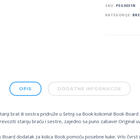
SKU:
PEG0031N
KATEGORIJE:
BR
OPIS
DODATNE INFORMACIJE
ji brat ili sestra pridruže u šetnji sa Book kolicima! Book Board 
evoziti stariju braću i sestre, zajedno sa puno zabave! Original u
 Board dodatak za kolica Book pomoću posebne kuke. Vrlo čvrst i s