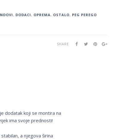
ENDOVI
,
DODACI
,
OPREMA
,
OSTALO
,
PEG PEREGO
SHARE
je dodatak koji se montira na
vijek ima svoje prednosti!
tabilan, a njegova širina