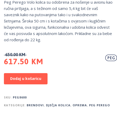
Peg Perego Volo kolica su odobrena za nošenje u avionu kao
ručna prtljaga, a s težinom od samo 5,4 kg bit će vaš
saveznik kako na putovanjima tako i u svakodnevnim
šetnjama. Široka 50 cm i s kotačima s ovjesom i kugličnim
ležajevima, ova sigurna, funkcionalna i udobna kolica odvest
će vas posvuda s apsolutnom lakoćom. Prikladne su za bebe
od rođenja do 22 kg.
650.00
KM
617.50
KM
Dodaj u košaricu
SKU:
PEG8600
KATEGORIJE:
BRENDOVI
,
DJEČJA KOLICA
,
OPREMA
,
PEG PEREGO