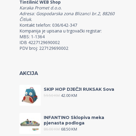
Tintilinić WEB Shop
Karaka Promet d.o.o.
Adresa: Gospodarska zona Blizanci br.2, 88260
Čitluk.
Kontakt telefon: 036/642-347
Kompanija je upisana u trgovački registar:
MBS: 1-1364
IDB 4227129690002
PDV broj: 227129690002
AKCIJA
SKIP HOP DJEČJI RUKSAK Sova
59.50
KM
42.00
KM
INFANTINO Sklopiva meka
pjenasta podloga
86.00
KM
68.50
KM