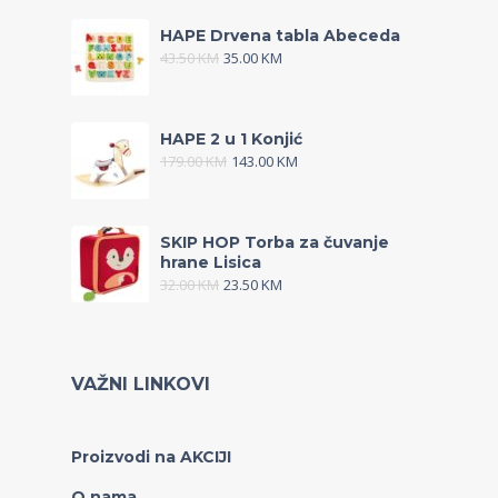
HAPE Drvena tabla Abeceda
43.50
KM
35.00
KM
HAPE 2 u 1 Konjić
179.00
KM
143.00
KM
SKIP HOP Torba za čuvanje
hrane Lisica
32.00
KM
23.50
KM
VAŽNI LINKOVI
Proizvodi na AKCIJI
O nama