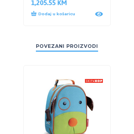
1,205.55
KM
169.
Dodaj u košaricu
Proč
POVEZANI PROIZVODI