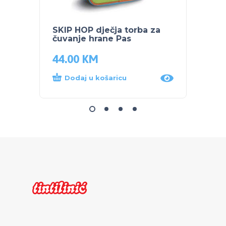
SKIP HOP dječja torba za
ZIMS
čuvanje hrane Pas
– PLI
44.00
KM
79.9
Dodaj u košaricu
Dod