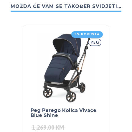
MOŽDA ĆE VAM SE TAKOĐER SVIDJETI…
5% POPUSTA
Peg Perego Kolica Vivace
PEG P
Blue Shine
Shine
1,269.00
KM