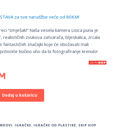
TAVA za sve narudžbe veće od 80KM!
 reci “smješak!” Naša vesela kamera Lisica puna je
 realističnih zvukova zatvarača, bljeskalica, zrcala
e fantastičnih značajki koje će obožavati mali
ritisnite lisičino uho da bi fotografiranje krenulo!
M
Dodaj u košaricu
ENDOVI
,
IGRAČKE
,
IGRAČKE OD PLASTIKE
,
SKIP HOP