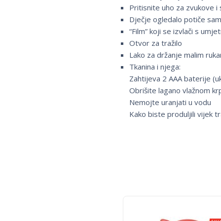
Pritisnite uho za zvukove i 
Dječje ogledalo potiče s
“Film” koji se izvlači s um
Otvor za tražilo
Lako za držanje malim ruk
Tkanina i njega:
Zahtijeva 2 AAA baterije (u
Obrišite lagano vlažnom kr
Nemojte uranjati u vodu
Kako biste produljili vijek 