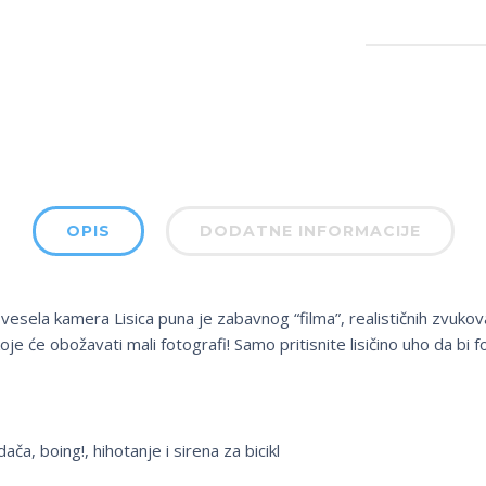
OPIS
DODATNE INFORMACIJE
 vesela kamera Lisica puna je zabavnog “filma”, realističnih zvukova
koje će obožavati mali fotografi! Samo pritisnite lisičino uho da bi f
ača, boing!, hihotanje i sirena za bicikl