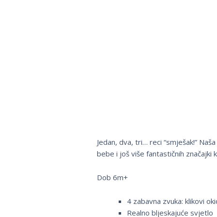
Jedan, dva, tri… reci “smješak!” Naša
bebe i još više fantastičnih značajki 
Dob 6m+
4 zabavna zvuka: klikovi okid
Realno bljeskajuće svjetlo