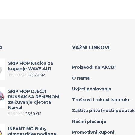
A
VAŽNI LINKOVI
SKIP HOP Kadica za
Proizvodi na AKCIJI
kupanje WAVE 4U1
159.00
KM
127.20
KM
O nama
Uvjeti poslovanja
SKIP HOP DJEČJI
RUKSAK SA REMENOM
Troškovi i rokovi isporuke
za čuvanje djeteta
Narval
Zaštita privatnosti podata
52.50
KM
36.50
KM
Načini plaćanja
INFANTINO Baby
Promotivni kuponi
gimnastička podloga