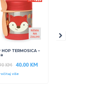
NEMA
NA
ZALIHI
P HOP TERMOSICA –
SKIP HOP DJEČJI
ca
RUKSAK Lisica
40.00
KM
42.00
KM
.90
KM
59.50
KM
ročitaj više
Dodaj u košaricu