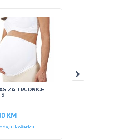
5% POPUS
AS ZA TRUDNICE
PEG PEREGO BAGER
 S
Maxi Excavator
375.00
KM
00
KM
356.25
KM
odaj u košaricu
Dodaj u košaricu