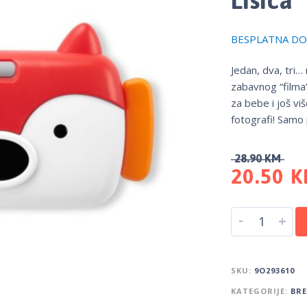
BESPLATNA DOS
Jedan, dva, tri…
zabavnog “filma”,
za bebe i još viš
fotografi! Samo p
28.90
KM
20.50
K
-
+
SKU:
9O293610
KATEGORIJE:
BR