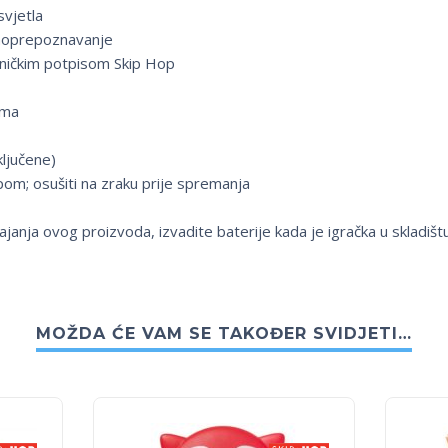
svjetla
amoprepoznavanje
jetničkim potpisom Skip Hop
ama
ključene)
pom; osušiti na zraku prije spremanja
trajanja ovog proizvoda, izvadite baterije kada je igračka u skladišt
MOŽDA ĆE VAM SE TAKOĐER SVIDJETI…