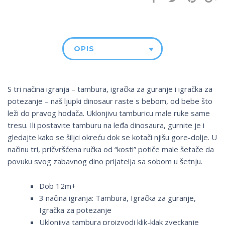
OPIS
S tri načina igranja – tambura, igračka za guranje i igračka za
potezanje – naš ljupki dinosaur raste s bebom, od bebe što
leži do pravog hodača. Uklonjivu tamburicu male ruke same
tresu. Ili postavite tamburu na leđa dinosaura, gurnite je i
gledajte kako se šiljci okreću dok se kotači njišu gore-dolje. U
načinu tri, pričvršćena ručka od “kosti” potiče male šetače da
povuku svog zabavnog dino prijatelja sa sobom u šetnju.
Dob 12m+
3 načina igranja: Tambura, Igračka za guranje,
Igračka za potezanje
Uklonjiva tambura proizvodi klik-klak zveckanje