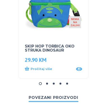
NEMA
NA
ZALIHI
SKIP HOP TORBICA OKO
SKIP 
STRUKA DINOSAUR
Dinos
29.90
KM
56.9
Pročitaj više
Proč
POVEZANI PROIZVODI