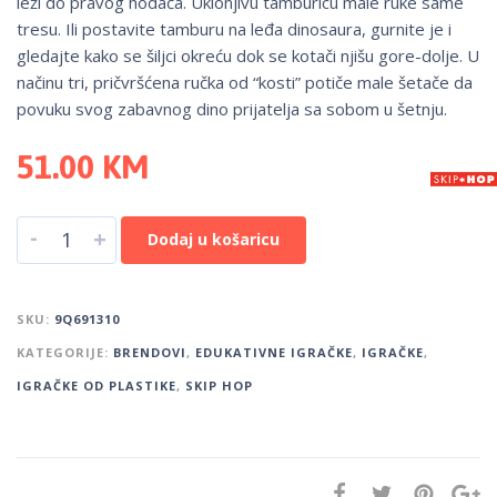
leži do pravog hodača. Uklonjivu tamburicu male ruke same
tresu. Ili postavite tamburu na leđa dinosaura, gurnite je i
gledajte kako se šiljci okreću dok se kotači njišu gore-dolje. U
načinu tri, pričvršćena ručka od “kosti” potiče male šetače da
povuku svog zabavnog dino prijatelja sa sobom u šetnju.
51.00
KM
-
+
Dodaj u košaricu
SKU:
9Q691310
KATEGORIJE:
BRENDOVI
,
EDUKATIVNE IGRAČKE
,
IGRAČKE
,
IGRAČKE OD PLASTIKE
,
SKIP HOP