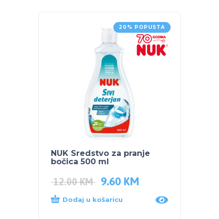
20% POPUSTA
NUK Sredstvo za pranje
PLEB
bočica 500 ml
VRTIĆ
9.60
KM
70.5
12.00
KM
Dodaj u košaricu
Dod