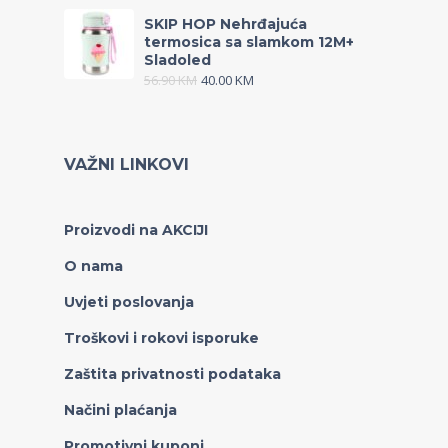
SKIP HOP Nehrđajuća
termosica sa slamkom 12M+
Sladoled
56.90
KM
40.00
KM
VAŽNI LINKOVI
Proizvodi na AKCIJI
O nama
Uvjeti poslovanja
Troškovi i rokovi isporuke
Zaštita privatnosti podataka
Načini plaćanja
Promotivni kuponi