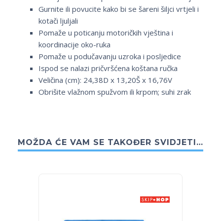
Gurnite ili povucite kako bi se šareni šiljci vrtjeli i
kotači ljuljali
Pomaže u poticanju motoričkih vještina i
koordinacije oko-ruka
Pomaže u podučavanju uzroka i posljedice
Ispod se nalazi pričvršćena koštana ručka
Veličina (cm): 24,38D x 13,20Š x 16,76V
Obrišite vlažnom spužvom ili krpom; suhi zrak
MOŽDA ĆE VAM SE TAKOĐER SVIDJETI…