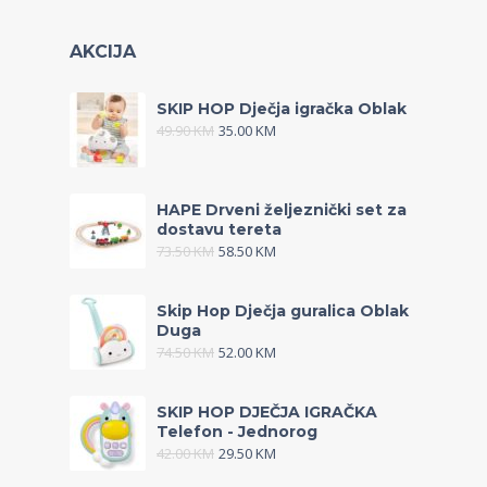
AKCIJA
SKIP HOP Dječja igračka Oblak
49.90
KM
35.00
KM
HAPE Drveni željeznički set za
dostavu tereta
73.50
KM
58.50
KM
Skip Hop Dječja guralica Oblak
Duga
74.50
KM
52.00
KM
SKIP HOP DJEČJA IGRAČKA
Telefon - Jednorog
42.00
KM
29.50
KM