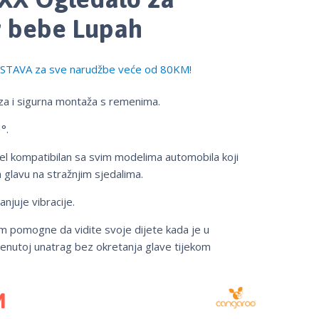
 bebe Lupah
TAVA za sve narudžbe veće od 80KM!
za i sigurna montaža s remenima.
°.
el kompatibilan sa svim modelima automobila koji
 glavu na stražnjim sjedalima.
njuje vibracije.
am pomogne da vidite svoje dijete kada je u
renutoj unatrag bez okretanja glave tijekom
M