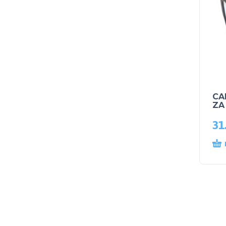
CA
ZA
31