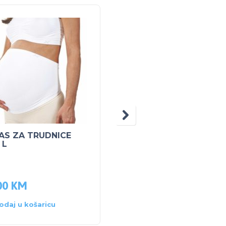
5% POPUS
AS ZA TRUDNICE
PEG PEREGO John
 L
Deere Ground Force s
prikolicom LITHIUM 12
930.00
KM
00
KM
883.50
KM
odaj u košaricu
Dodaj u košaricu