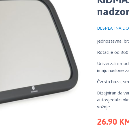
nadzor
BESPLATNA DOS
Jednostavna, br
Rotacije od 360 
Univerzalni mod
imaju naslone za
Čvrsta baza, sma
Dizajniran da v
autosjedalici ok
vožnje.
26.90
K