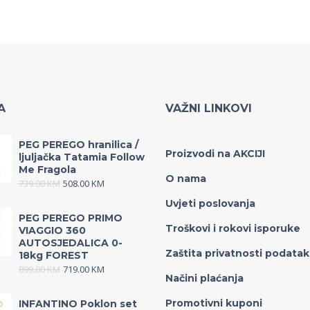
A
VAŽNI LINKOVI
PEG PEREGO hranilica /
Proizvodi na AKCIJI
ljuljačka Tatamia Follow
Me Fragola
O nama
739.00
KM
508.00
KM
Uvjeti poslovanja
PEG PEREGO PRIMO
Troškovi i rokovi isporuke
VIAGGIO 360
AUTOSJEDALICA 0-
Zaštita privatnosti podata
18kg FOREST
899.00
KM
719.00
KM
Načini plaćanja
Promotivni kuponi
INFANTINO Poklon set