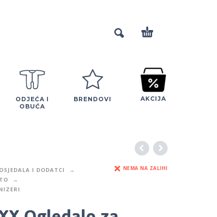
AKCIJA
ODJEĆA I
BRENDOVI
OBUĆA
NEMA NA ZALIHI
OSJEDALA I DODATCI
UTO
NIZERI
XX Ogledalo za