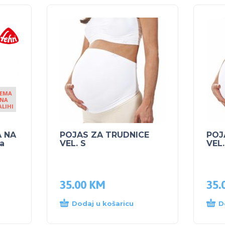
EMA
NA
ALIHI
A NA
POJAS ZA TRUDNICE
POJ
a
VEL. S
VEL.
35.00
KM
35.
Dodaj u košaricu
D