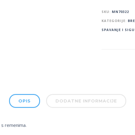
SKU:
MN70322
KATEGORIJE:
BR
SPAVANJE I SIG
OPIS
DODATNE INFORMACIJE
a s remenima.