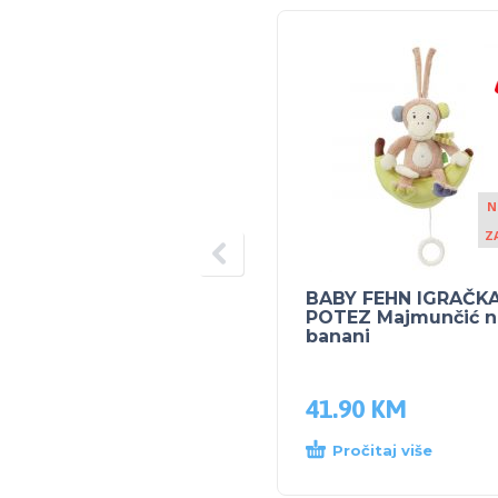
N
Z
BABY FEHN IGRAČK
POTEZ Majmunčić n
banani
41.90
KM
Pročitaj više