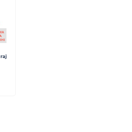
MA
A
IHI
raj