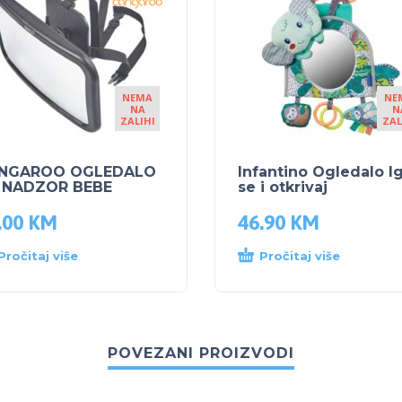
NEMA
NE
NA
N
ZALIHI
ZAL
NGAROO OGLEDALO
Infantino Ogledalo Ig
 NADZOR BEBE
se i otkrivaj
.00
KM
46.90
KM
Pročitaj više
Pročitaj više
POVEZANI PROIZVODI