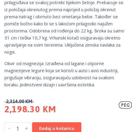
prilagođava se svakoj potrebi tijekom šetnje. Prebacuje se
iz položaja okrenutog prema naprijed u položaj okrenut
prema natrag i obrnuto bez ometanja bebe. Također se
pomiče bočno kako bi se s lakoćom prilagodio najužim
prostorima. Odobrena od rođenja do 22 kg, široka su samo
51 cm i teška 10,7 kg. Vrhunski kotači osiguravaju okretno
upravljanje na svim terenima. Uključena zimska navlaka za
noge.
Okvir od magnezija: Izrađena od lagane i otporne
magnezijeve legure koja se koristi u auto i avio industriji,
prigušuje vibraciju, osiguravajuću udobnost na svakom
koraku. Jedinstveni dizajn i savršena estetika.
2,314.00
KM
2,198.30
KM
-
+
Dodaj u košaricu