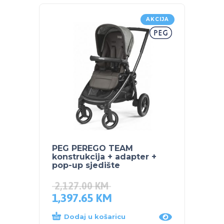
AKCIJA
PEG PEREGO TEAM
PLEB
konstrukcija + adapter +
VRTIĆ
pop-up sjedište
2,127.00
KM
1,397.65
KM
70.5
Dodaj u košaricu
Dod