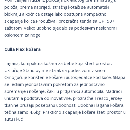
Pomicanjem ručke iz položaja okrenutog prema natrag u
položaj prema naprijed, stražnji kotači se automatski
blokiraju a kočnica ostaje lako dostupna.Kompaktno
sklapanje kolica.Produživa i prozračna tenda sa UPF50+
zaštitom. Veliko udobno sjedalo sa podesivim naslonom i
osloncem za noge.
Culla Flex košara
Lagana, kompaktna košara za bebe koja štedi prostor.
Uključuje Stand by me stalak sa podesivom visinom.
Omogućuje korištenje košare i autosjedalice kod kuće. Sklapa
se jednim jednostavnim pokretom za jednostavno
spremanje i nošenje, čak i u prtljažniku automobila. Madrac i
unutarnja podstava od inovativne, prozračne Fresco Jersey
tkanine pružaju posebanu udobnost. Udobna i lagana košara,
težina samo 4,6kg. Praktično sklapanje košare šteti prostor u
autu i kući.