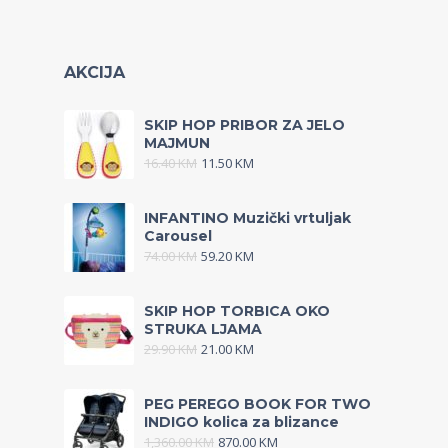
AKCIJA
SKIP HOP PRIBOR ZA JELO
MAJMUN
16.40
KM
11.50
KM
INFANTINO Muzički vrtuljak
Carousel
74.00
KM
59.20
KM
SKIP HOP TORBICA OKO
STRUKA LJAMA
29.90
KM
21.00
KM
PEG PEREGO BOOK FOR TWO
INDIGO kolica za blizance
1,360.00
KM
870.00
KM