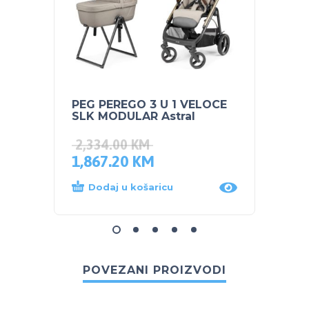
PEG PEREGO 3 U 1 VELOCE
PEG P
SLK MODULAR Astral
Vivac
dijete
2,334.00
KM
1,867.20
KM
189.
Dodaj u košaricu
Dod
POVEZANI PROIZVODI