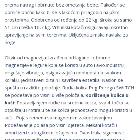
prema natrag i obrnuto bez ometanja bebe. Također se
pomiče bočno kako bi se s lakoćom prilagodio najužim
prostorima. Odobrena od rođenja do 22 kg, široka su samo
51 cm i teška 10,7 kg. Vrhunski kotači osiguravaju okretno
upravljanje na svim terenima. Uključena zimska navlaka za
noge.
Okvir od magnezija: Izrađena od lagane i otporne
magnezijeve legure koja se koristi u auto i avio industriji,
prigušuje vibraciju, osiguravajuću udobnost na svakom
koraku. Jedinstveni dizajn i savršena estetika. Naslon se
spušta u različite položaje. Ručka kolica Peg Perego SWITCH
se podešava po visini u više položaja.
Korištenje kolica u
kući:
Postavljanjem ručke na sredinu kolica, sva 4 točka se
otpuštaju i rotiraju te se kolica jednostavno mogu koristiti u
kući. Pojas remena sa magnetnim zakopčavanjem.
Podešavanje pojasa po visini djeteta. Mekani kotači i
amortizeri sa kugličnim ležajevima. Dvostruka sigurnost: