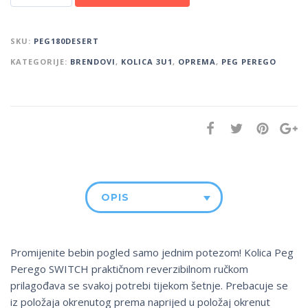
SKU:
PEG180DESERT
KATEGORIJE:
BRENDOVI
,
KOLICA 3U1
,
OPREMA
,
PEG PEREGO
OPIS
Promijenite bebin pogled samo jednim potezom! Kolica Peg
Perego SWITCH praktičnom reverzibilnom ručkom
prilagođava se svakoj potrebi tijekom šetnje. Prebacuje se
iz položaja okrenutog prema naprijed u položaj okrenut