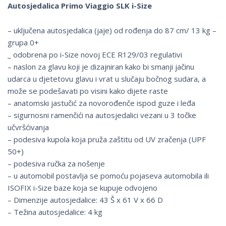
Autosjedalica Primo Viaggio SLK i-Size
– uključena autosjedalica (jaje) od rođenja do 87 cm/ 13 kg –
grupa 0+
_ odobrena po i-Size novoj ECE R129/03 regulativi
– naslon za glavu koji je dizajniran kako bi smanji jačinu
udarca u djetetovu glavu i vrat u slučaju bočnog sudara, a
može se podešavati po visini kako dijete raste
– anatomski jastučić za novorođenče ispod guze i leđa
– sigurnosni ramenčići na autosjedalici vezani u 3 točke
učvršćivanja
– podesiva kupola koja pruža zaštitu od UV zračenja (UPF
50+)
– podesiva ručka za nošenje
– u automobil postavlja se pomoću pojaseva automobila ili
ISOFIX i-Size baze koja se kupuje odvojeno
– Dimenzije autosjedalice: 43 Š x 61 V x 66 D
– Težina autosjedalice: 4 kg