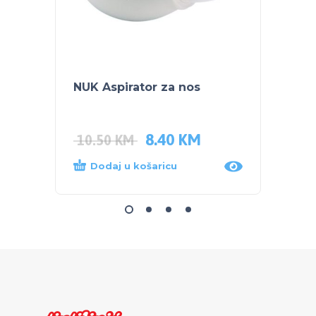
NUK Aspirator za nos
BUBC
TIJEL
8.40
KM
5.00
10.50
KM
Dodaj u košaricu
Dod