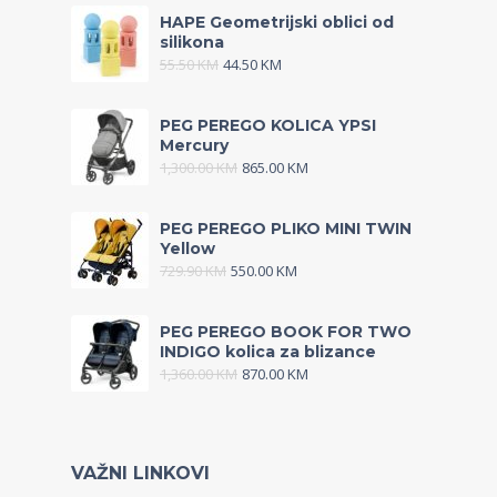
HAPE Geometrijski oblici od
silikona
55.50
KM
44.50
KM
PEG PEREGO KOLICA YPSI
Mercury
1,300.00
KM
865.00
KM
PEG PEREGO PLIKO MINI TWIN
Yellow
729.90
KM
550.00
KM
PEG PEREGO BOOK FOR TWO
INDIGO kolica za blizance
1,360.00
KM
870.00
KM
VAŽNI LINKOVI