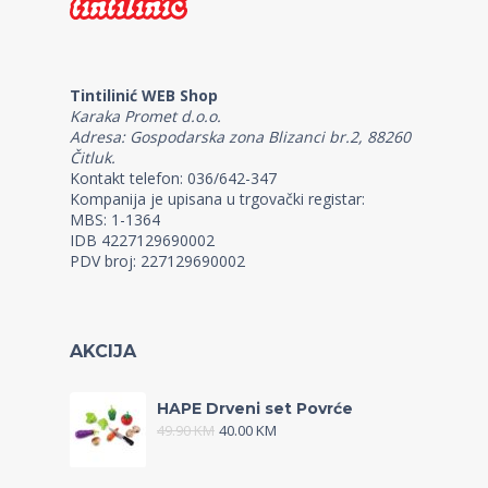
Tintilinić WEB Shop
Karaka Promet d.o.o.
Adresa: Gospodarska zona Blizanci br.2, 88260
Čitluk.
Kontakt telefon: 036/642-347
Kompanija je upisana u trgovački registar:
MBS: 1-1364
IDB 4227129690002
PDV broj: 227129690002
AKCIJA
HAPE Drveni set Povrće
49.90
KM
40.00
KM