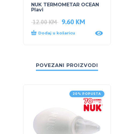
NUK TERMOMETAR OCEAN
NUK 
Plavi
Rozi
9.60
KM
12.00
KM
12.0
Dodaj u košaricu
Proč
POVEZANI PROIZVODI
20% POPUSTA