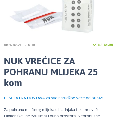
NA ZALIHI
BRENDOVI
NUK
NUK VREĆICE ZA
POHRANU MLIJEKA 25
kom
BESPLATNA DOSTAVA za sve narudžbe veće od 80KM!
Za pohranu majčinog mlijeka u hladnjaku ili zamrzivaču.
Higijenske i ne zauzimaju puno prostora. Nepropusne