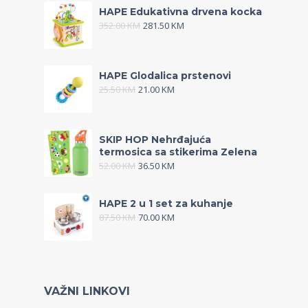
HAPE Edukativna drvena kocka
352.00
KM
281.50
KM
HAPE Glodalica prstenovi
25.50
KM
21.00
KM
SKIP HOP Nehrđajuća
termosica sa stikerima Zelena
52.00
KM
36.50
KM
HAPE 2 u 1 set za kuhanje
87.50
KM
70.00
KM
VAŽNI LINKOVI