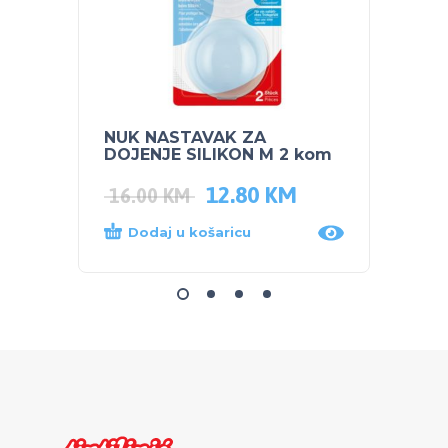
NUK NASTAVAK ZA
SKIP 
DOJENJE SILIKON M 2 kom
Dalma
12.80
KM
16.4
16.00
KM
Dodaj u košaricu
Proč