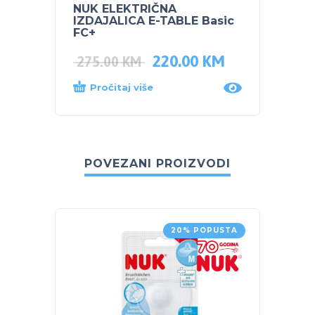
NUK ELEKTRIČNA
NUK E
IZDAJALICA E-TABLE Basic
PREMI
FC+
Natur
220.00
KM
275.00
KM
330.
Pročitaj više
Dod
POVEZANI PROIZVODI
20% POPUSTA