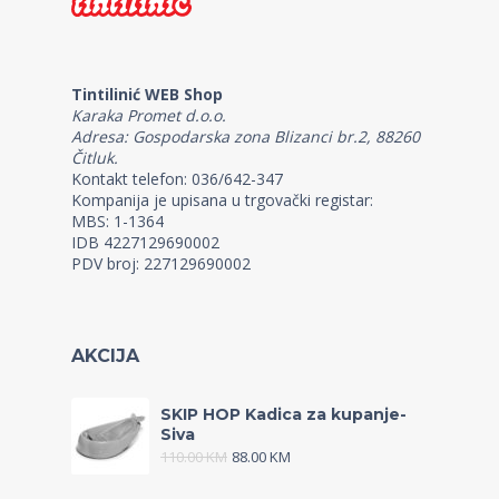
Tintilinić WEB Shop
Karaka Promet d.o.o.
Adresa: Gospodarska zona Blizanci br.2, 88260
Čitluk.
Kontakt telefon: 036/642-347
Kompanija je upisana u trgovački registar:
MBS: 1-1364
IDB 4227129690002
PDV broj: 227129690002
AKCIJA
SKIP HOP Kadica za kupanje-
Siva
110.00
KM
88.00
KM