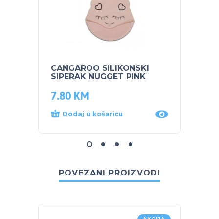
CANGAROO SILIKONSKI
CANG
SIPERAK NUGGET PINK
SIPER
7.80
KM
12.0
Dodaj u košaricu
Dod
POVEZANI PROIZVODI