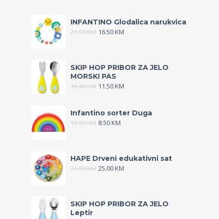
INFANTINO Glodalica narukvica
21.00
KM
16.50
KM
SKIP HOP PRIBOR ZA JELO
MORSKI PAS
16.40
KM
11.50
KM
Infantino sorter Duga
10.90
KM
8.50
KM
HAPE Drveni edukativni sat
31.00
KM
25.00
KM
SKIP HOP PRIBOR ZA JELO
Leptir