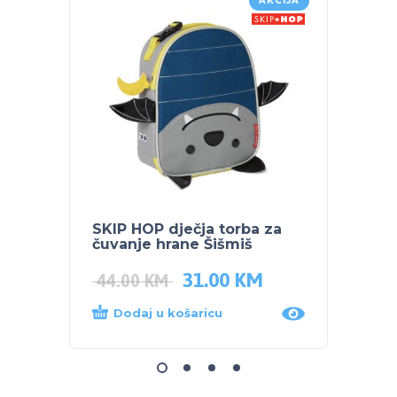
AKCIJA
SKIP HOP dječja torba za
SKIP 
čuvanje hrane Šišmiš
čuvan
31.00
KM
44.0
44.00
KM
Dodaj u košaricu
Dod