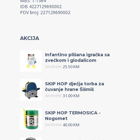
MBS: 1-1364
IDB 4227129690002
PDV broj: 227129690002
AKCIJA
Infantino plišana igračka sa
zvečkom i glodalicom
32.00
KM
25.50
KM
SKIP HOP dječja torba za
čuvanje hrane Šišmiš
44.00
KM
31.00
KM
SKIP HOP TERMOSICA -
Nogomet
56.90
KM
40.00
KM