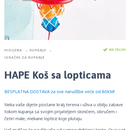
NA ZALIHI
HIGIJENA
KUPANJE
IGRAČKE ZA KUPANJE
HAPE Koš sa lopticama
BESPLATNA DOSTAVA za sve narudžbe veće od 80KM!
Neka vaše dijete postane kralj terena i uživa u obilju zabave
tokom kupanja sa svojim prijateljem slonićem, obručem i
četiri male, mekane loptice koje plutaju.
Vaš mališan će naučiti više od samog driblanja lopte. Ovaj set