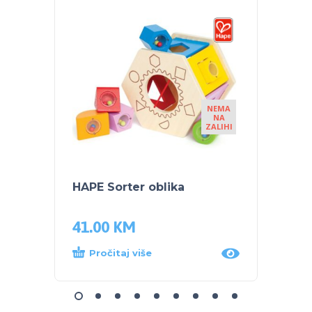
NEMA
NA
ZALIHI
HAPE Sorter oblika
HAPE 
41.00
KM
133.
Pročitaj više
Dod