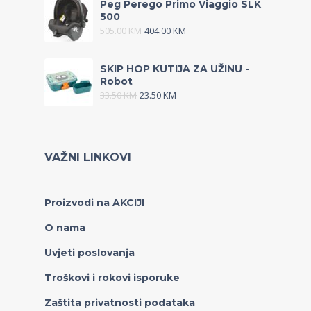
Peg Perego Primo Viaggio SLK
500
505.00
KM
404.00
KM
SKIP HOP KUTIJA ZA UŽINU -
Robot
33.50
KM
23.50
KM
VAŽNI LINKOVI
Proizvodi na AKCIJI
O nama
Uvjeti poslovanja
Troškovi i rokovi isporuke
Zaštita privatnosti podataka