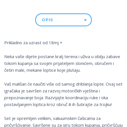
OPIS
Prikladno za uzrast od 18mj +
Neka vaše dijete postane kralj terena i uživa u obilju zabave
tokom kupanja sa svojim prijateljem slonićem, obručem i
četiri male, mekane loptice koje plutaju.
Vaš mališan će naučiti više od samog driblanja lopte. Ovaj set
igračaka je savršen za razvoj motoričkih vještina i
prepoznavanje boja. Razvijajte koordinaciju ruke i oka
postavljanjem loptica kroz obruč ili ih šutirajte za trojku!
Set je opremljen velikim, vakuumskim čašicama za
pričvršćivanje. Savršene su za igru tokom kupanja, pričvršćuju