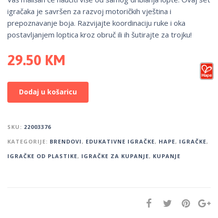
igračaka je savršen za razvoj motoričkih vještina i
prepoznavanje boja. Razvijajte koordinaciju ruke i oka
postavljanjem loptica kroz obruč ili ih šutirajte za trojku!
29.50
KM
Dodaj u košaricu
SKU:
22003376
KATEGORIJE:
BRENDOVI
,
EDUKATIVNE IGRAČKE
,
HAPE
,
IGRAČKE
,
IGRAČKE OD PLASTIKE
,
IGRAČKE ZA KUPANJE
,
KUPANJE