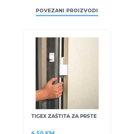
POVEZANI PROIZVODI
TIGEX ZAŠTITA ZA PRSTE
PEG P
TRAC
6.50
KM
350.