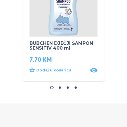
BUBCHEN DJEČJI ŠAMPON
NUK S
SENSITIV 400 ml
PARU 
7.70
KM
68.0
Dodaj u košaricu
Dod