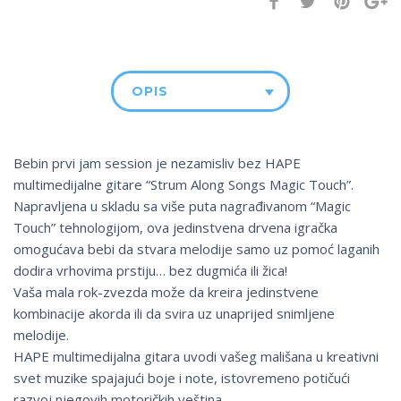
OPIS
Bebin prvi jam session je nezamisliv bez HAPE
multimedijalne gitare “Strum Along Songs Magic Touch”.
Napravljena u skladu sa više puta nagrađivanom “Magic
Touch” tehnologijom, ova jedinstvena drvena igračka
omogućava bebi da stvara melodije samo uz pomoć laganih
dodira vrhovima prstiju… bez dugmića ili žica!
Vaša mala rok-zvezda može da kreira jedinstvene
kombinacije akorda ili da svira uz unaprijed snimljene
melodije.
HAPE multimedijalna gitara uvodi vašeg mališana u kreativni
svet muzike spajajući boje i note, istovremeno potičući
razvoj njegovih motoričkih veština.