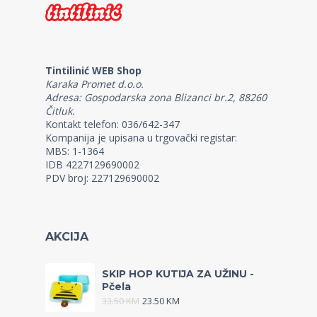
Tintilinić WEB Shop
Karaka Promet d.o.o.
Adresa: Gospodarska zona Blizanci br.2, 88260
Čitluk.
Kontakt telefon: 036/642-347
Kompanija je upisana u trgovački registar:
MBS: 1-1364
IDB 4227129690002
PDV broj: 227129690002
AKCIJA
SKIP HOP KUTIJA ZA UŽINU -
Pčela
33.50
KM
23.50
KM