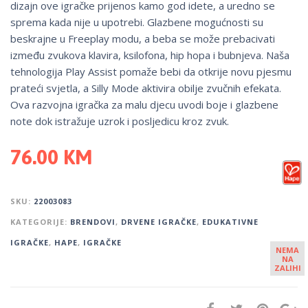
dizajn ove igračke prijenos kamo god idete, a uredno se
sprema kada nije u upotrebi. Glazbene mogućnosti su
beskrajne u Freeplay modu, a beba se može prebacivati ​​
između zvukova klavira, ksilofona, hip hopa i bubnjeva. Naša
tehnologija Play Assist pomaže bebi da otkrije novu pjesmu
prateći svjetla, a Silly Mode aktivira obilje zvučnih efekata.
Ova razvojna igračka za malu djecu uvodi boje i glazbene
note dok istražuje uzrok i posljedicu kroz zvuk.
76.00
KM
SKU:
22003083
KATEGORIJE:
BRENDOVI
,
DRVENE IGRAČKE
,
EDUKATIVNE
IGRAČKE
,
HAPE
,
IGRAČKE
NEMA
NA
ZALIHI