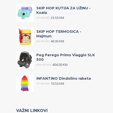
SKIP HOP KUTIJA ZA UŽINU -
Koala
33.50
KM
23.50
KM
SKIP HOP TERMOSICA -
Majmun
56.90
KM
40.00
KM
Peg Perego Primo Viaggio SLK
500
505.00
KM
404.00
KM
INFANTINO Dindolino raketa
12.90
KM
10.50
KM
VAŽNI LINKOVI