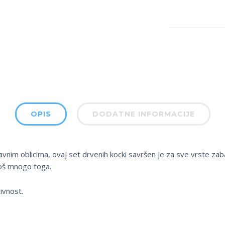
OPIS
DODATNE INFORMACIJE
avnim oblicima, ovaj set drvenih kocki savršen je za sve vrste zab
još mnogo toga.
ivnost.