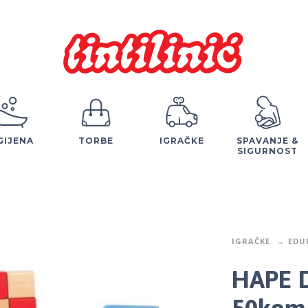
GIJENA
TORBE
IGRAČKE
SPAVANJE &
SIGURNOST
IGRAČKE
EDU
HAPE D
50kom