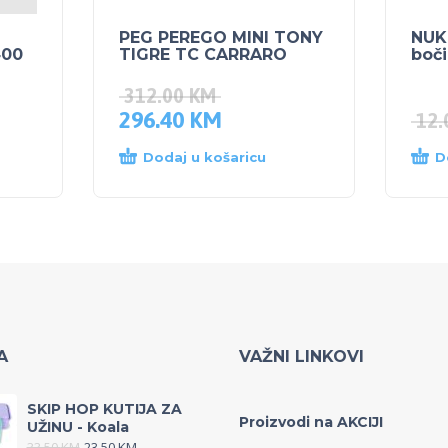
PEG PEREGO MINI TONY
NUK 
400
TIGRE TC CARRARO
boči
312.00
KM
296.40
KM
12
Dodaj u košaricu
D
A
VAŽNI LINKOVI
SKIP HOP KUTIJA ZA
Proizvodi na AKCIJI
UŽINU - Koala
33.50
KM
23.50
KM