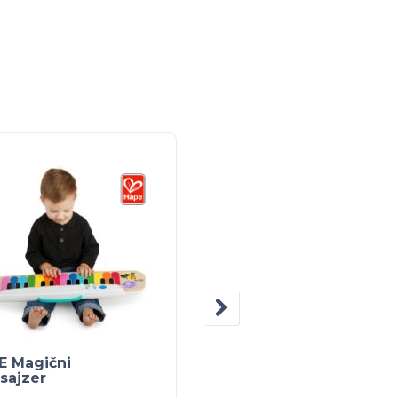
E Magični
HAPE Puž na povlačen
isajzer