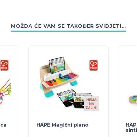
MOŽDA ĆE VAM SE TAKOĐER SVIDJETI…
NEMA
NA
ZALIHI
ica
HAPE Magični piano
HAP
sint