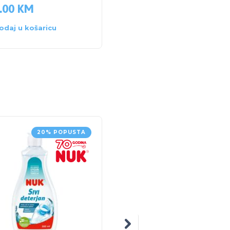
.00
KM
57.50
KM
odaj u košaricu
Dodaj u košaricu
20% POPUSTA
5% POPUS