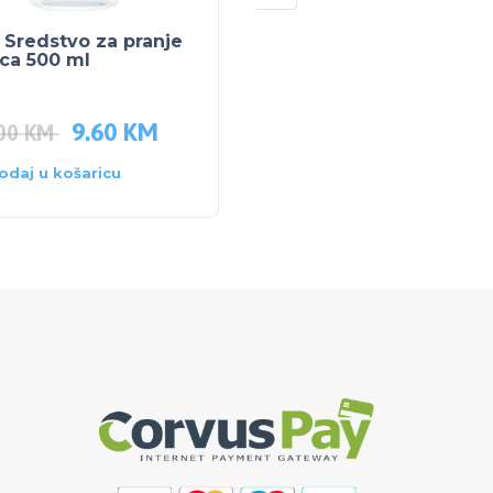
Sredstvo za pranje
PEG PEREGO BAGER
ca 500 ml
Maxi Excavator
375.00
KM
9.60
KM
356.25
KM
.00
KM
odaj u košaricu
Dodaj u košaricu