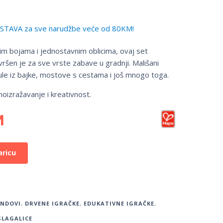
TAVA za sve narudžbe veće od 80KM!
lim bojama i jednostavnim oblicima, ovaj set
vršen je za sve vrste zabave u gradnji. Mališani
ule iz bajke, mostove s cestama i još mnogo toga.
oizražavanje i kreativnost.
M
aricu
ENDOVI
,
DRVENE IGRAČKE
,
EDUKATIVNE IGRAČKE
,
SLAGALICE