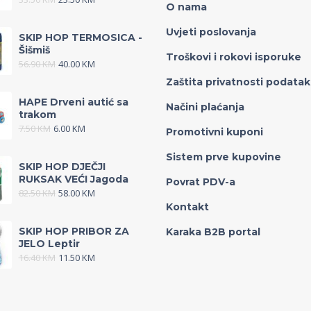
O nama
Uvjeti poslovanja
SKIP HOP TERMOSICA -
Šišmiš
Troškovi i rokovi isporuke
56.90
KM
40.00
KM
Zaštita privatnosti podata
HAPE Drveni autić sa
Načini plaćanja
trakom
7.50
KM
6.00
KM
Promotivni kuponi
Sistem prve kupovine
SKIP HOP DJEČJI
RUKSAK VEĆI Jagoda
Povrat PDV-a
82.50
KM
58.00
KM
Kontakt
SKIP HOP PRIBOR ZA
Karaka B2B portal
JELO Leptir
16.40
KM
11.50
KM