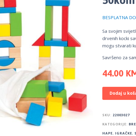
BESPLATNA DOS
Sa svojim svijet
drvenih kocki sa
mogu stvarati k
Savršeno za sam
44.00
K
Dodaj u koš
SKU:
22003027
KATEGORIJE:
BR
HAPE
,
IGRAČKE
,