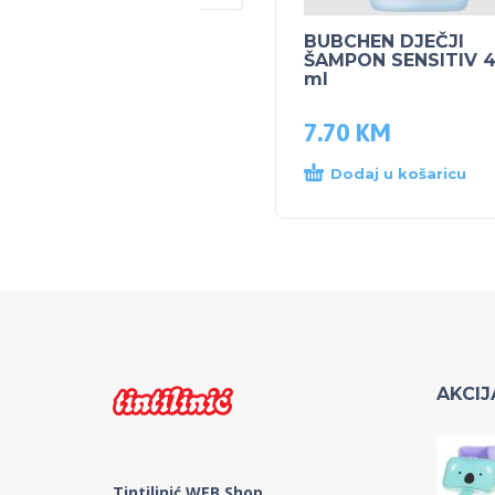
BUBCHEN DJEČJI
ŠAMPON SENSITIV 
ml
7.70
KM
Dodaj u košaricu
AKCIJ
Tintilinić WEB Shop