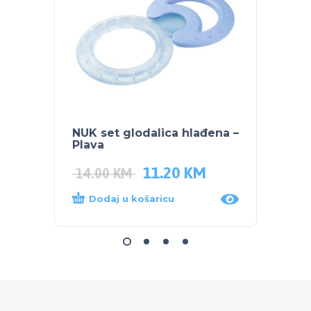
NUK set glodalica hlađena –
TIGEX
Plava
11.20
KM
6.50
14.00
KM
Dodaj u košaricu
Dod