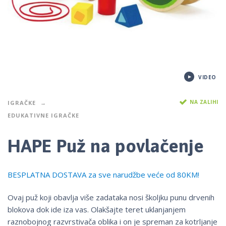
VIDEO
NA ZALIHI
IGRAČKE
EDUKATIVNE IGRAČKE
HAPE Puž na povlačenje
BESPLATNA DOSTAVA za sve narudžbe veće od 80KM!
Ovaj puž koji obavlja više zadataka nosi školjku punu drvenih
blokova dok ide iza vas. Olakšajte teret uklanjanjem
raznobojnog razvrstivača oblika i on je spreman za kotrljanje