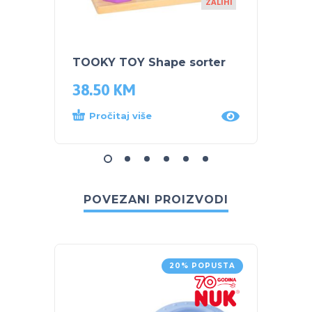
ZALIHI
TOOKY TOY Shape sorter
HAPE 
38.50
KM
75.0
Pročitaj više
Proč
POVEZANI PROIZVODI
20% POPUSTA