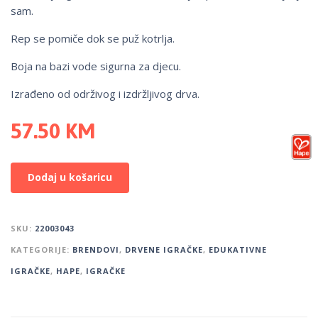
sam.
Rep se pomiče dok se puž kotrlja.
Boja na bazi vode sigurna za djecu.
Izrađeno od održivog i izdržljivog drva.
57.50
KM
Dodaj u košaricu
SKU:
22003043
KATEGORIJE:
BRENDOVI
,
DRVENE IGRAČKE
,
EDUKATIVNE
IGRAČKE
,
HAPE
,
IGRAČKE