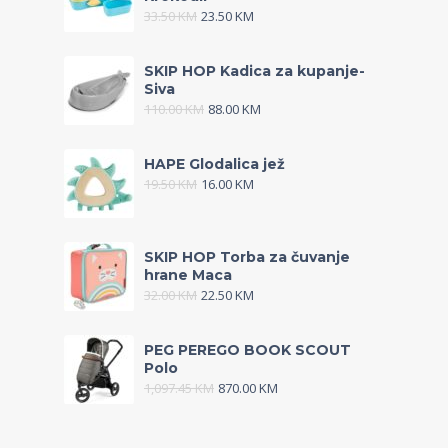
33.50
KM
23.50
KM
SKIP HOP Kadica za kupanje-
Siva
110.00
KM
88.00
KM
HAPE Glodalica jež
19.50
KM
16.00
KM
SKIP HOP Torba za čuvanje
hrane Maca
32.00
KM
22.50
KM
PEG PEREGO BOOK SCOUT
Polo
1,097.45
KM
870.00
KM