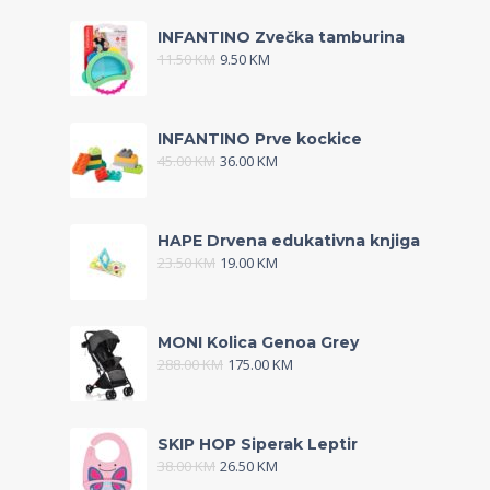
INFANTINO Zvečka tamburina
11.50
KM
9.50
KM
INFANTINO Prve kockice
45.00
KM
36.00
KM
HAPE Drvena edukativna knjiga
23.50
KM
19.00
KM
MONI Kolica Genoa Grey
288.00
KM
175.00
KM
SKIP HOP Siperak Leptir
38.00
KM
26.50
KM