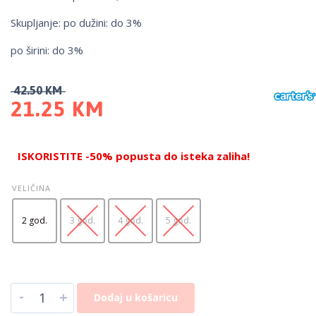
Skupljanje: po dužini: do 3%
po širini: do 3%
42.50
KM
21.25
KM
ISKORISTITE -50% popusta do isteka zaliha!
VELIČINA
2 god.
3 god.
4 god.
5 god.
-
+
Dodaj u košaricu