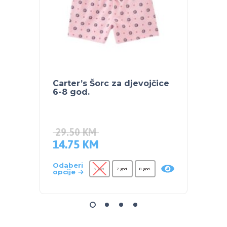
Carter’s Šorc za djevojčice
CARTE
6-8 god.
djevo
41.9
20.9
29.50
KM
14.75
KM
Odaber
opcije
Odaberi
6 god.
7 god.
8 god.
opcije