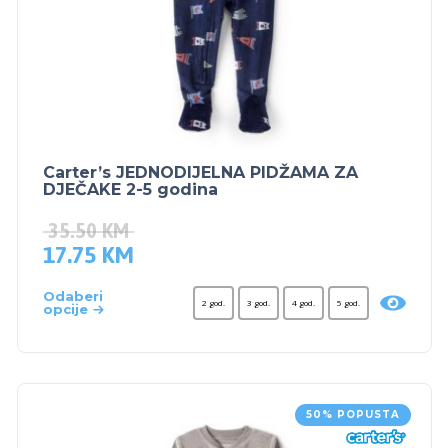
Carter’s JEDNODIJELNA PIDŽAMA ZA
DJEČAKE 2-5 godina
35.50
KM
17.75
KM
Odaberi
2 god.
3 god.
4 god.
5 god.
opcije
50% POPUSTA