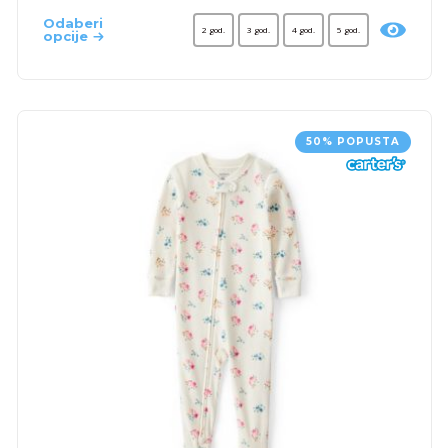
Odaberi
2 god.
3 god.
4 god.
5 god.
opcije
50% POPUSTA