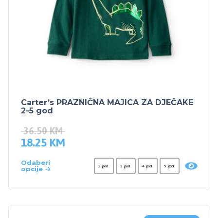
Carter’s PRAZNIČNA MAJICA ZA DJEČAKE
2-5 god
36.50
KM
18.25
KM
Odaberi
2 god.
3 god.
4 god.
5 god.
opcije