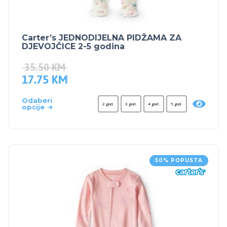
Carter’s JEDNODIJELNA PIDŽAMA ZA
DJEVOJČICE 2-5 godina
35.50
KM
17.75
KM
Odaberi
2 god.
3 god.
4 god.
5 god.
opcije
50% POPUSTA