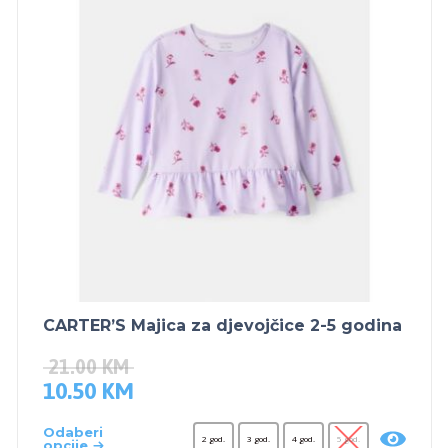
CARTER’S Majica za djevojčice 2-5 godina
21.00
KM
10.50
KM
Odaberi
2 god.
3 god.
4 god.
5 god.
opcije