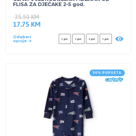
FLISA ZA DJEČAKE 2-5 god.
35.50
KM
17.75
KM
Odaberi
2 god.
3 god.
4 god.
5 god.
opcije
50% POPUSTA