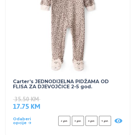
Carter’s JEDNODIJELNA PIDŽAMA OD
FLISA ZA DJEVOJČICE 2-5 god.
35.50
KM
17.75
KM
Odaberi
2 god.
3 god.
4 god.
5 god.
opcije