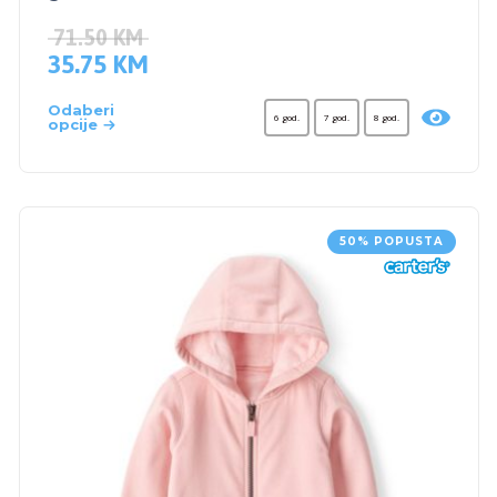
71.50
KM
35.75
KM
Odaberi
6 god.
7 god.
8 god.
opcije
50% POPUSTA