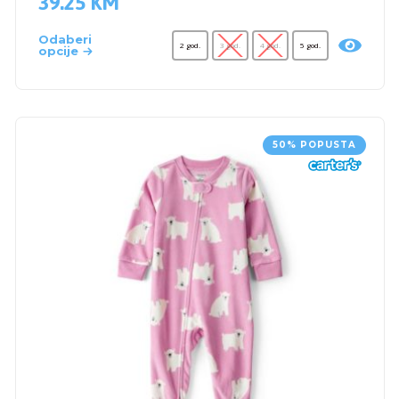
39.25
KM
Odaberi
2 god.
3 god.
4 god.
5 god.
opcije
50% POPUSTA