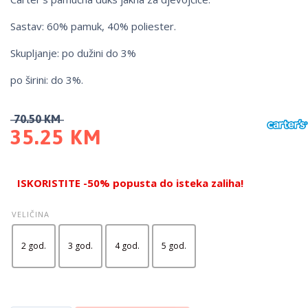
Sastav: 60% pamuk, 40% poliester.
Skupljanje: po dužini do 3%
po širini: do 3%.
70.50
KM
35.25
KM
ISKORISTITE -50% popusta do isteka zaliha!
VELIČINA
2 god.
3 god.
4 god.
5 god.