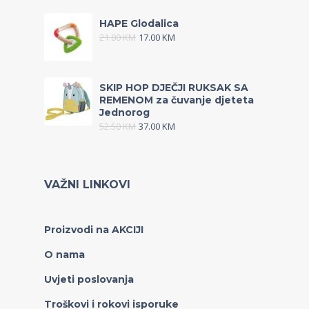
HAPE Glodalica
21.00
KM
17.00
KM
SKIP HOP DJEČJI RUKSAK SA
REMENOM za čuvanje djeteta
Jednorog
52.50
KM
37.00
KM
VAŽNI LINKOVI
Proizvodi na AKCIJI
O nama
Uvjeti poslovanja
Troškovi i rokovi isporuke