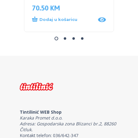
70.50
KM
35.0
Dodaj u košaricu
Dod
Tintilinić WEB Shop
Karaka Promet d.o.o.
Adresa: Gospodarska zona Blizanci br.2, 88260
Čitluk.
Kontakt telefon: 036/642-347