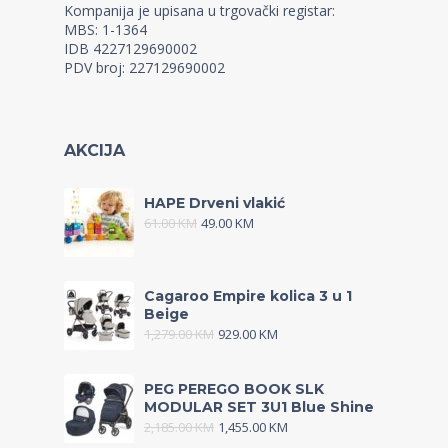
Kompanija je upisana u trgovački registar:
MBS: 1-1364
IDB 4227129690002
PDV broj: 227129690002
AKCIJA
HAPE Drveni vlakić
61.00
KM
49.00
KM
Cagaroo Empire kolica 3 u 1
Beige
1,279.00
KM
929.00
KM
PEG PEREGO BOOK SLK
MODULAR SET 3U1 Blue Shine
2,185.00
KM
1,455.00
KM