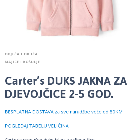
ODJEĆA I OBUĆA
MAJICE I KOŠULJE
Carter’s DUKS JAKNA ZA
DJEVOJČICE 2-5 GOD.
BESPLATNA DOSTAVA za sve narudžbe veće od 80KM!
POGLEDAJ TABELU VELIČINA
Carter’s pamučna duks jakna za djevojčice.