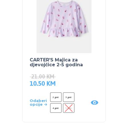
CARTER’S Majica za
CARTE
djevojčice 2-5 godina
djevo
21.00
KM
78.5
10.50
KM
39.2
2 god.
3 god.
Odaberi
Odaber
opcije
opcije
4 god.
5 god.