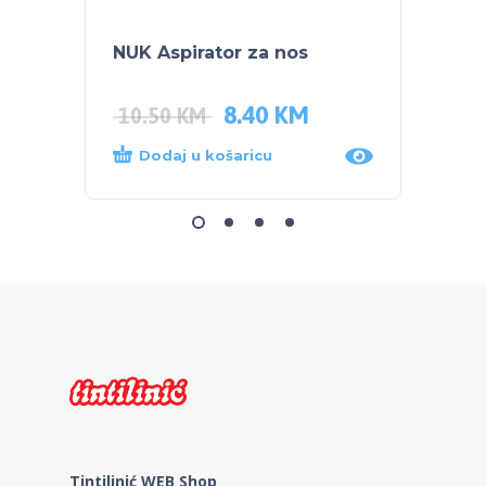
NUK Aspirator za nos
NUK S
bočic
8.40
KM
10.50
KM
47.5
Dodaj u košaricu
Dod
Tintilinić WEB Shop