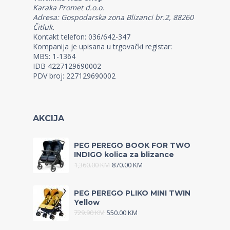
Karaka Promet d.o.o.
Adresa: Gospodarska zona Blizanci br.2, 88260
Čitluk.
Kontakt telefon: 036/642-347
Kompanija je upisana u trgovački registar:
MBS: 1-1364
IDB 4227129690002
PDV broj: 227129690002
AKCIJA
PEG PEREGO BOOK FOR TWO
INDIGO kolica za blizance
1,360.00
KM
870.00
KM
PEG PEREGO PLIKO MINI TWIN
Yellow
729.90
KM
550.00
KM