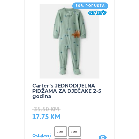
50% POPUSTA
Carter’s JEDNODIJELNA
Carte
PIDŽAMA ZA DJEČAKE 2-5
PIDŽA
godina
godin
35.50
KM
35.5
17.75
KM
17.7
2 god.
3 god.
Odaberi
Odaber