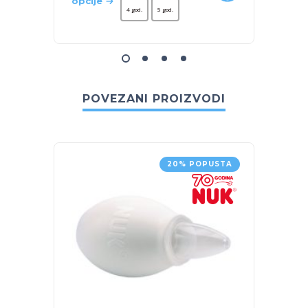
opcije
opcije
4 god.
5 god.
POVEZANI PROIZVODI
20% POPUSTA