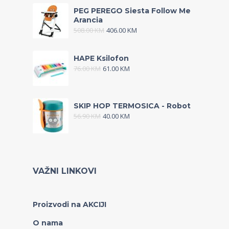
PEG PEREGO Siesta Follow Me
Arancia
508.00
KM
406.00
KM
HAPE Ksilofon
76.00
KM
61.00
KM
SKIP HOP TERMOSICA - Robot
56.90
KM
40.00
KM
VAŽNI LINKOVI
Proizvodi na AKCIJI
O nama