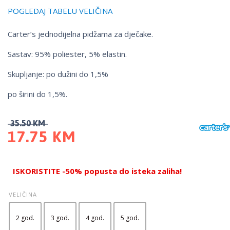
POGLEDAJ TABELU VELIČINA
Carter’s jednodijelna pidžama za dječake.
Sastav: 95% poliester, 5% elastin.
Skupljanje: po dužini do 1,5%
po širini do 1,5%.
35.50
KM
17.75
KM
ISKORISTITE -50% popusta do isteka zaliha!
VELIČINA
2 god.
3 god.
4 god.
5 god.