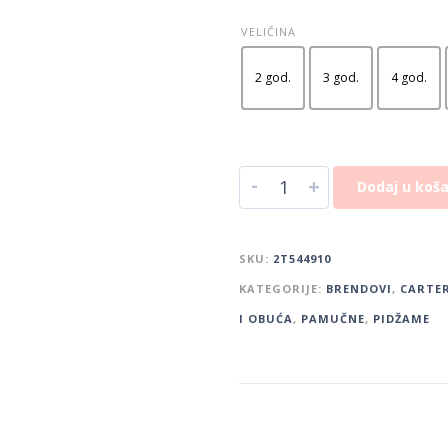
VELIČINA
2 god.
3 god.
4 god.
-
+
Dodaj u koša
SKU:
2T544910
KATEGORIJE:
BRENDOVI
,
CARTER
I OBUĆA
,
PAMUČNE
,
PIDŽAME