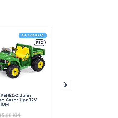
5% POPUSTA
 PEREGO John
POJAS ZA TRUDNICE
re Gator Hpx 12V
VEL. S
HIUM
15.00
KM