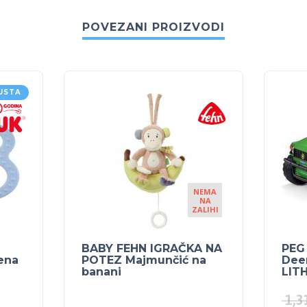
POVEZANI PROIZVODI
USTA
NEMA
NA
ZALIHI
BABY FEHN IGRAČKA NA
PEG
lena
POTEZ Majmunčić na
Dee
banani
LIT
1,3