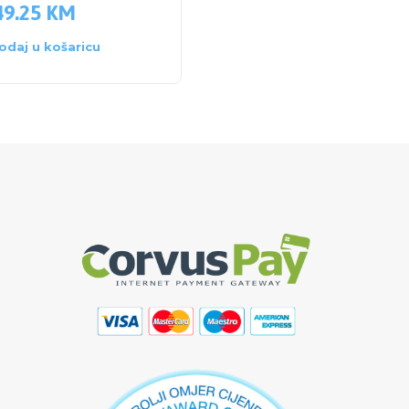
49.25
KM
35.00
KM
odaj u košaricu
Dodaj u košaricu