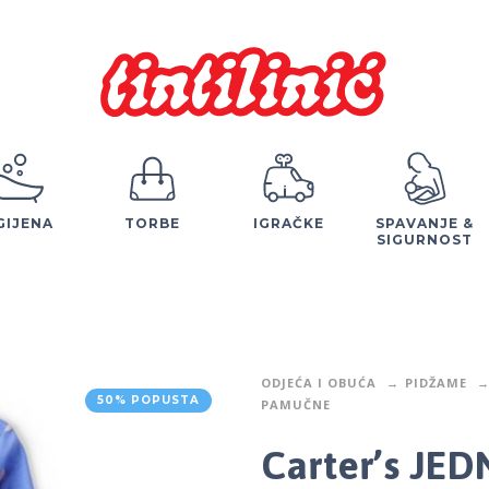
GIJENA
TORBE
IGRAČKE
SPAVANJE &
SIGURNOST
ODJEĆA I OBUĆA
PIDŽAME
50% POPUSTA
PAMUČNE
Carter’s JE