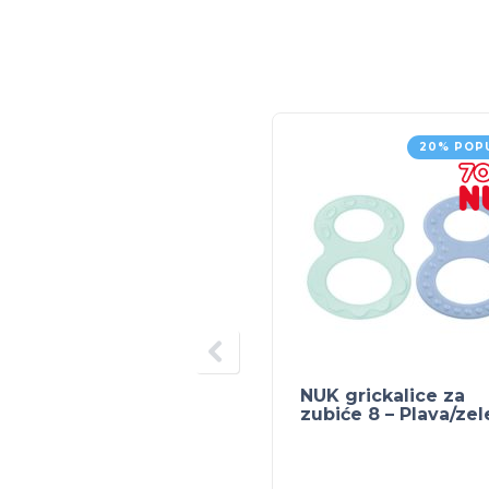
20% POP
NUK grickalice za
zubiće 8 – Plava/ze