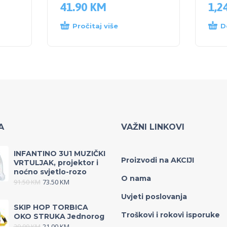
41.90
KM
1,2
Pročitaj više
D
A
VAŽNI LINKOVI
INFANTINO 3U1 MUZIČKI
Proizvodi na AKCIJI
VRTULJAK, projektor i
noćno svjetlo-rozo
O nama
91.50
KM
73.50
KM
Uvjeti poslovanja
SKIP HOP TORBICA
Troškovi i rokovi isporuke
OKO STRUKA Jednorog
29.90
KM
21.00
KM