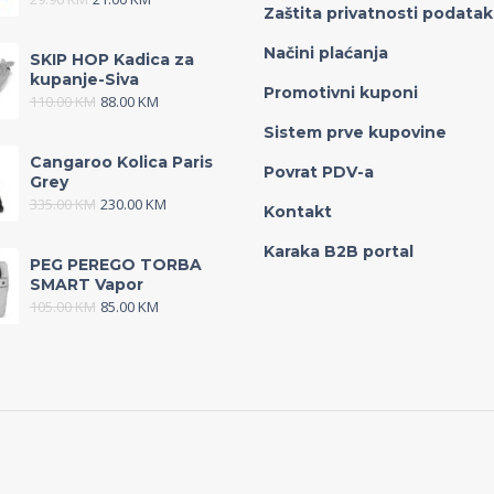
Zaštita privatnosti podata
Načini plaćanja
SKIP HOP Kadica za
kupanje-Siva
Promotivni kuponi
110.00
KM
88.00
KM
Sistem prve kupovine
Cangaroo Kolica Paris
Povrat PDV-a
Grey
335.00
KM
230.00
KM
Kontakt
Karaka B2B portal
PEG PEREGO TORBA
SMART Vapor
105.00
KM
85.00
KM