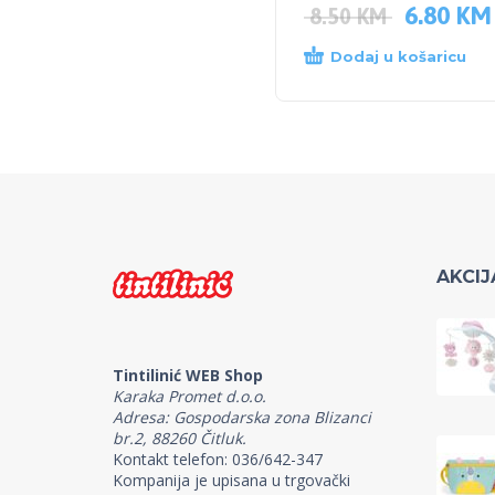
6.80
KM
8.50
KM
Dodaj u košaricu
AKCIJ
Tintilinić WEB Shop
Karaka Promet d.o.o.
Adresa: Gospodarska zona Blizanci
br.2, 88260 Čitluk.
Kontakt telefon: 036/642-347
Kompanija je upisana u trgovački