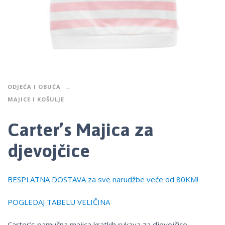
ODJEĆA I OBUĆA
MAJICE I KOŠULJE
Carter’s Majica za
djevojčice
BESPLATNA DOSTAVA za sve narudžbe veće od 80KM!
POGLEDAJ TABELU VELIČINA
Carter’s pamučna majica kratkih rukava za djevojčice.