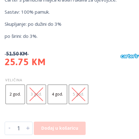
Sastav: 100% pamuk.
Skupljanje: po dužini do 3%
po širini: do 3%.
51.50
KM
25.75
KM
VELIČINA
2 god.
3 god.
4 god.
5 god.
-
+
Dodaj u košaricu