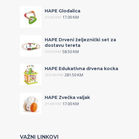
HAPE Glodalica
21.00
KM
17.00
KM
HAPE Drveni željeznički set za
dostavu tereta
73.50
KM
58.50
KM
HAPE Edukativna drvena kocka
352.00
KM
281.50
KM
HAPE Zvečka valjak
21.00
KM
17.00
KM
VAŽNI LINKOVI