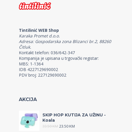
Tintilinić WEB Shop
Karaka Promet d.o.o.
Adresa: Gospodarska zona Blizanci br.2, 88260
Čitluk.
Kontakt telefon: 036/642-347
Kompanija je upisana u trgovački registar:
MBS: 1-1364
IDB 4227129690002
PDV broj: 227129690002
AKCIJA
SKIP HOP KUTIJA ZA UŽINU -
Koala
33.50
KM
23.50
KM