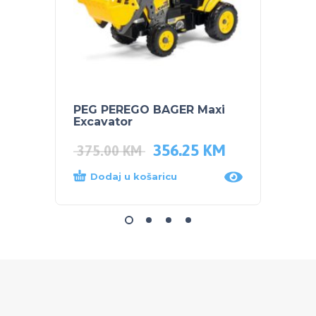
PEG PEREGO BAGER Maxi
NUK 
Excavator
TIRKI
356.25
KM
25.0
375.00
KM
Dodaj u košaricu
Dod