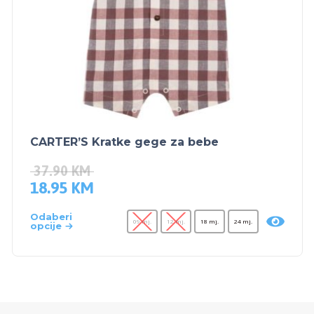
CARTER’S Kratke gege za bebe
37.90
KM
18.95
KM
Odaberi
09 mj.
12 mj.
18 mj.
24 mj.
opcije