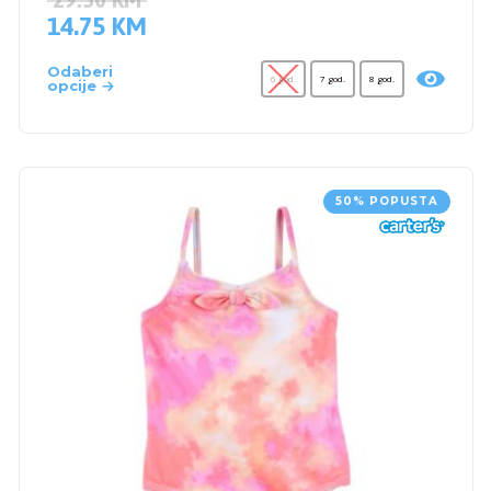
14.75
KM
Odaberi
6 god.
7 god.
8 god.
opcije
50% POPUSTA