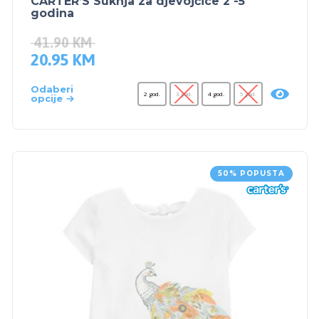
CARTER’S Suknja za djevojčice 2 -5
godina
41.90
KM
20.95
KM
Odaberi
2 god.
3 god.
4 god.
5 god.
opcije
50% POPUSTA