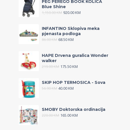
PEG PEREGO BOOK KOLICA
Blue Shine
1,150.00
KM
920.00
KM
INFANTINO Sklopiva meka
pjenasta podloga
86.00
KM
68.50
KM
HAPE Drvena guralica Wonder
walker
219.00
KM
175.50
KM
SKIP HOP TERMOSICA - Sova
56.90
KM
40.00
KM
SMOBY Doktorska ordinacija
220.00
KM
165.00
KM