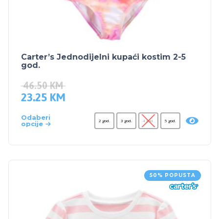
Carter’s Jednodijelni kupaći kostim 2-5
god.
46.50
KM
23.25
KM
Odaberi
2 god.
3 god.
4 god.
5 god.
opcije
50% POPUSTA