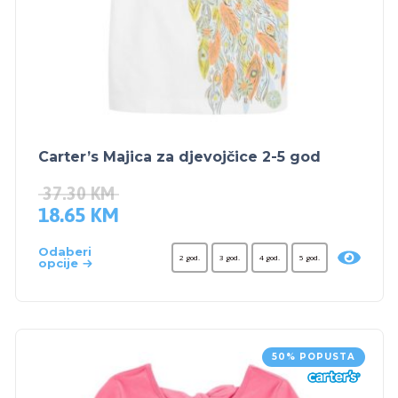
Carter’s Majica za djevojčice 2-5 god
37.30
KM
18.65
KM
Odaberi
2 god.
3 god.
4 god.
5 god.
opcije
50% POPUSTA