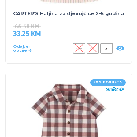
CARTER’S Haljina za djevojčice 2-5 godina
66.50
KM
33.25
KM
Odaberi
2 god.
3 god.
5 god.
opcije
50% POPUSTA