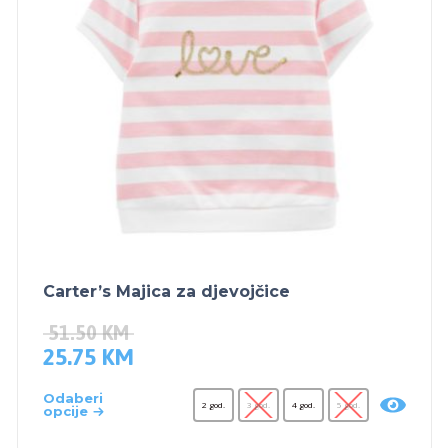
Carter’s Majica za djevojčice
51.50
KM
25.75
KM
Odaberi
2 god.
3 god.
4 god.
5 god.
opcije