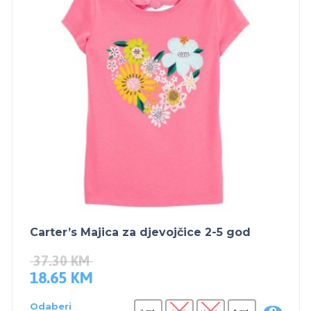
Carter’s Majica za djevojčice 2-5 god
37.30
KM
18.65
KM
Odaberi
2 god.
3 god.
4 god.
5 god.