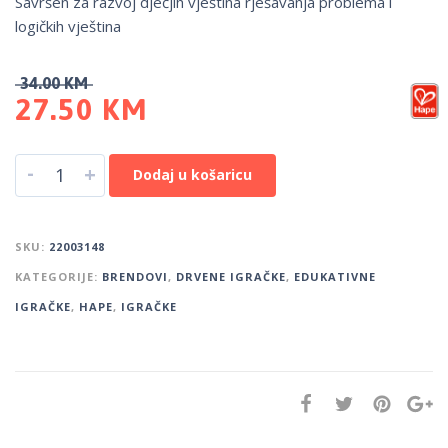
Savršen za razvoj dječjih vještina rješavanja problema i
logičkih vještina
34.00
KM
27.50
KM
-
+
Dodaj u košaricu
SKU:
22003148
KATEGORIJE:
BRENDOVI
,
DRVENE IGRAČKE
,
EDUKATIVNE
IGRAČKE
,
HAPE
,
IGRAČKE