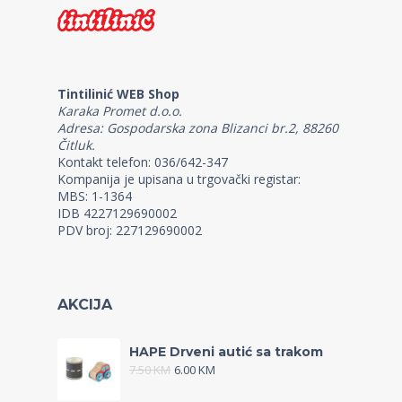
Tintilinić WEB Shop
Karaka Promet d.o.o.
Adresa: Gospodarska zona Blizanci br.2, 88260
Čitluk.
Kontakt telefon: 036/642-347
Kompanija je upisana u trgovački registar:
MBS: 1-1364
IDB 4227129690002
PDV broj: 227129690002
AKCIJA
HAPE Drveni autić sa trakom
7.50
KM
6.00
KM