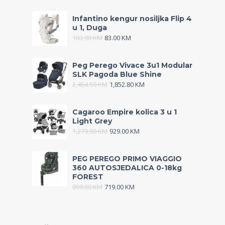
Infantino kengur nosiljka Flip 4
u 1, Duga
103.90
KM
83.00
KM
Peg Perego Vivace 3u1 Modular
SLK Pagoda Blue Shine
2,454.50
KM
1,852.80
KM
Cagaroo Empire kolica 3 u 1
Light Grey
1,279.00
KM
929.00
KM
PEG PEREGO PRIMO VIAGGIO
360 AUTOSJEDALICA 0-18kg
FOREST
899.00
KM
719.00
KM