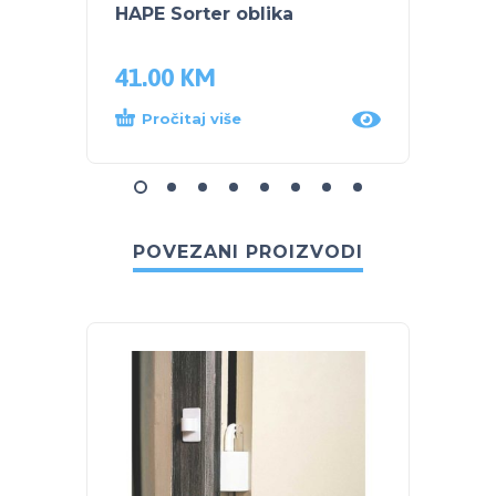
HAPE Sorter oblika
HAPE 
Abec
41.00
KM
43.5
Pročitaj više
Dod
POVEZANI PROIZVODI