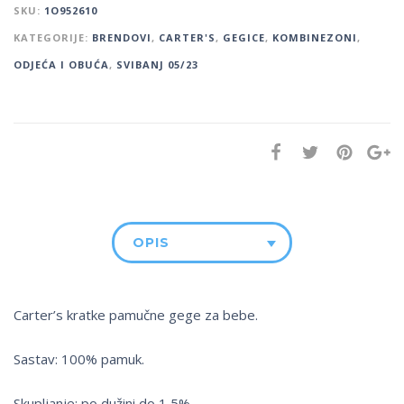
SKU:
1O952610
KATEGORIJE:
BRENDOVI
,
CARTER'S
,
GEGICE
,
KOMBINEZONI
,
ODJEĆA I OBUĆA
,
SVIBANJ 05/23
OPIS
Carter’s kratke pamučne gege za bebe.
Sastav: 100% pamuk.
Skupljanje: po dužini do 1,5%