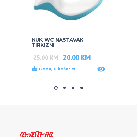
NUK WC NASTAVAK
NUK S
TIRKIZNI
ZA UČ
20.00
KM
25.00
KM
8.00
Dodaj u košaricu
Dod