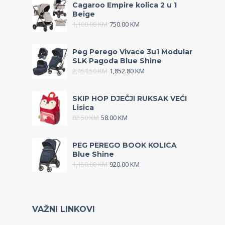
Cagaroo Empire kolica 2 u 1
Beige
1,100.00
KM
750.00
KM
Peg Perego Vivace 3u1 Modular
SLK Pagoda Blue Shine
2,454.50
KM
1,852.80
KM
SKIP HOP DJEČJI RUKSAK VEĆI
Lisica
82.50
KM
58.00
KM
PEG PEREGO BOOK KOLICA
Blue Shine
1,150.00
KM
920.00
KM
VAŽNI LINKOVI