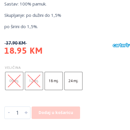
Sastav: 100% pamuk.
Skupljanje: po dužini do 1,5%
po širini do 1,5%.
37.90
KM
18.95
KM
VELIČINA
09 mj.
12 mj.
18 mj.
24 mj.
-
+
Dodaj u košaricu