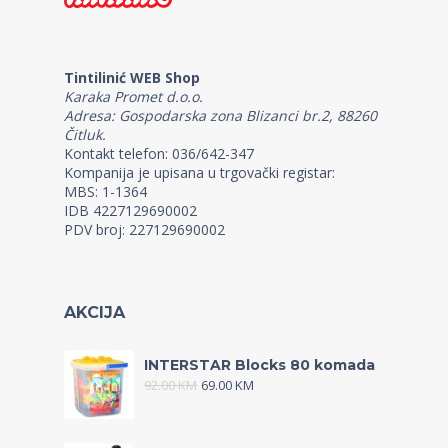
Tintilinić WEB Shop
Karaka Promet d.o.o.
Adresa: Gospodarska zona Blizanci br.2, 88260
Čitluk.
Kontakt telefon: 036/642-347
Kompanija je upisana u trgovački registar:
MBS: 1-1364
IDB 4227129690002
PDV broj: 227129690002
AKCIJA
INTERSTAR Blocks 80 komada
92.00
KM
69.00
KM