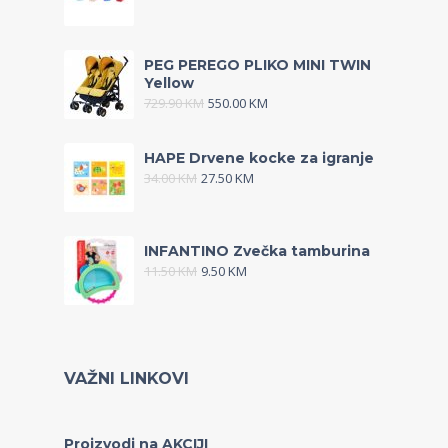
PEG PEREGO PLIKO MINI TWIN
Yellow
729.90
KM
550.00
KM
HAPE Drvene kocke za igranje
34.00
KM
27.50
KM
INFANTINO Zvečka tamburina
11.50
KM
9.50
KM
VAŽNI LINKOVI
Proizvodi na AKCIJI