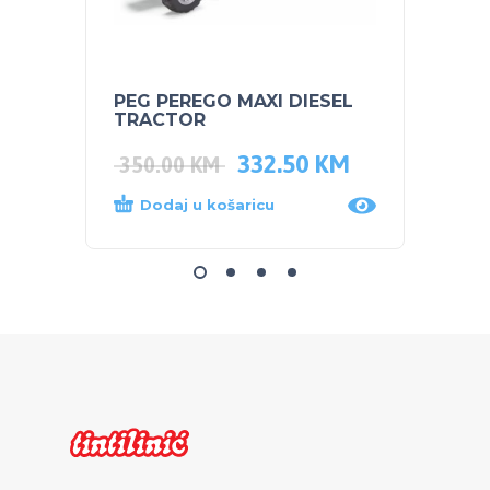
PEG PEREGO MAXI DIESEL
TIGEX
TRACTOR
332.50
KM
5.00
350.00
KM
Dodaj u košaricu
Dod