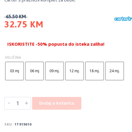
65.50
KM
32.75
KM
ISKORISTITE -50% popusta do isteka zaliha!
VELIČINA
03 mj
06 mj
09 mj.
12 mj.
18 mj.
24 mj.
-
+
Dodaj u košaricu
SKU:
1T919610