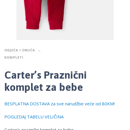
ODJEĆA I OBUĆA
KOMPLETI
Carter’s Praznični
komplet za bebe
BESPLATNA DOSTAVA za sve narudžbe veće od 80KM!
POGLEDAJ TABELU VELIČINA
Carter’s praznični komplet za bebe.