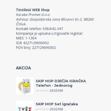
Tintilinić WEB Shop
Karaka Promet d.o.o.
Adresa: Gospodarska zona Blizanci br.2, 88260
Čitluk.
Kontakt telefon: 036/642-347
Kompanija je upisana u trgovački registar:
MBS: 1-1364
IDB 4227129690002
PDV broj: 227129690002
AKCIJA
SKIP HOP DJEČJA IGRAČKA
Telefon - Jednorog
42.00
KM
29.50
KM
SKIP HOP Set igračaka
29.50
KM
20.50
KM