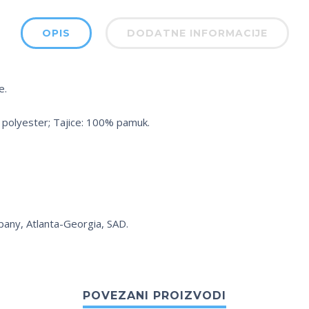
OPIS
DODATNE INFORMACIJE
e.
olyester; Tajice: 100% pamuk.
pany, Atlanta-Georgia, SAD.
POVEZANI PROIZVODI