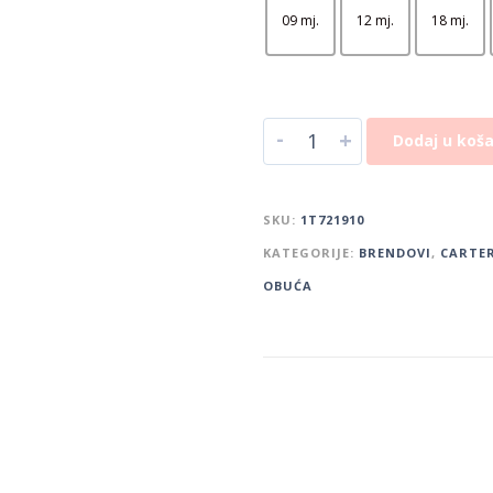
09 mj.
12 mj.
18 mj.
-
+
Dodaj u koša
SKU:
1T721910
KATEGORIJE:
BRENDOVI
,
CARTER
OBUĆA