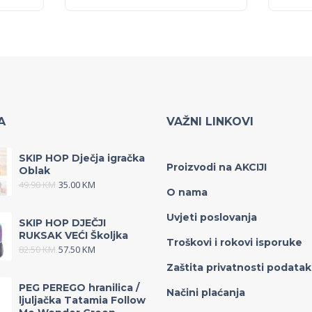
A
VAŽNI LINKOVI
SKIP HOP Dječja igračka
Proizvodi na AKCIJI
Oblak
49.90
KM
35.00
KM
O nama
Uvjeti poslovanja
SKIP HOP DJEČJI
RUKSAK VEĆI Školjka
Troškovi i rokovi isporuke
82.50
KM
57.50
KM
Zaštita privatnosti podata
PEG PEREGO hranilica /
Načini plaćanja
ljuljačka Tatamia Follow