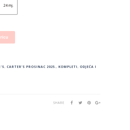
24 mj.
ricu
'S
,
CARTER'S PROSINAC 2025.
,
KOMPLETI
,
ODJEĆA I
SHARE