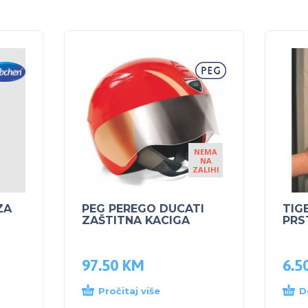
NEMA
NA
ZALIHI
ZA
PEG PEREGO DUCATI
TIG
ZAŠTITNA KACIGA
PRS
97.50
KM
6.5
Pročitaj više
D