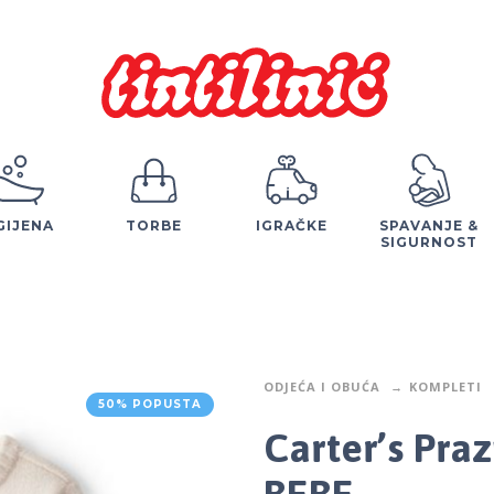
GIJENA
TORBE
IGRAČKE
SPAVANJE &
SIGURNOST
ODJEĆA I OBUĆA
KOMPLETI
50% POPUSTA
Carter’s Pra
BEBE