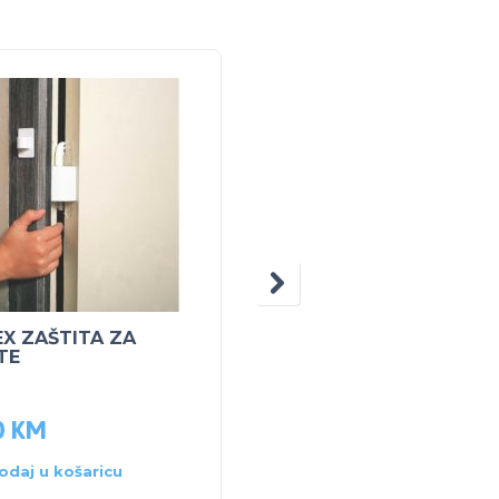
5% POPUS
EX ZAŠTITA ZA
PEG PEREGO MAXI
TE
DIESEL TRACTOR
350.00
KM
0
KM
332.50
KM
odaj u košaricu
Dodaj u košaricu