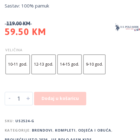
Sastav: 100% pamuk
119.00
KM
59.50
KM
VELIČINA
10-11 god.
12-13 god.
14-15 god.
9-10 god.
-
+
Dodaj u košaricu
SKU:
US2524-G
KATEGORIJE:
BRENDOVI
,
KOMPLETI
,
ODJEĆA I OBUĆA
,
PROLJEĆE/LJETO 2026.
,
US POLO ASSN KIDS