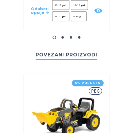
10-11 god.
12-13 god.
Odaberi
Odaber
opcije
opcije
14-15 god.
9-10 god.
POVEZANI PROIZVODI
5% POPUSTA