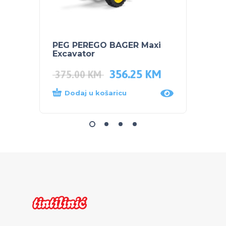
PEG PEREGO BAGER Maxi
NUK s
Excavator
Plava
356.25
KM
375.00
KM
14.0
Dodaj u košaricu
Dod