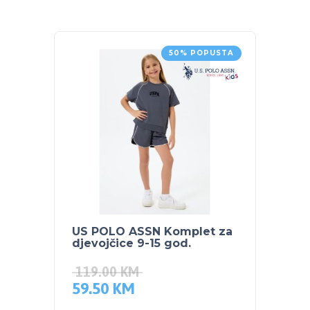
50% POPUSTA
US POLO ASSN Komplet za
US PO
djevojčice 9-15 god.
djevoj
119.00
KM
79.0
59.50
KM
39.5