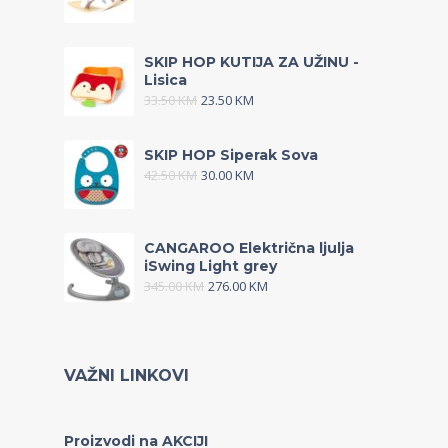
SKIP HOP KUTIJA ZA UŽINU -
Lisica
33.50
KM
23.50
KM
SKIP HOP Siperak Sova
42.50
KM
30.00
KM
CANGAROO Električna ljulja
iSwing Light grey
345.00
KM
276.00
KM
VAŽNI LINKOVI
Proizvodi na AKCIJI