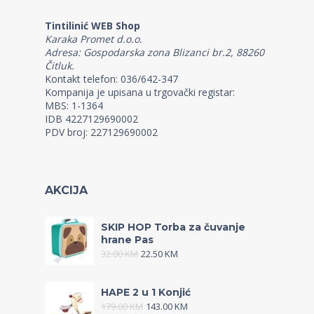
Tintilinić WEB Shop
Karaka Promet d.o.o.
Adresa: Gospodarska zona Blizanci br.2, 88260
Čitluk.
Kontakt telefon: 036/642-347
Kompanija je upisana u trgovački registar:
MBS: 1-1364
IDB 4227129690002
PDV broj: 227129690002
AKCIJA
SKIP HOP Torba za čuvanje
hrane Pas
32.00
KM
22.50
KM
HAPE 2 u 1 Konjić
179.00
KM
143.00
KM