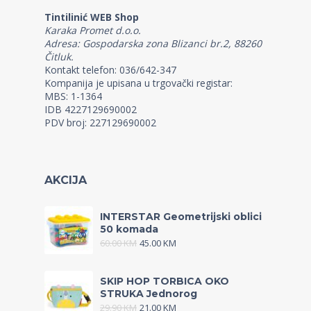
Tintilinić WEB Shop
Karaka Promet d.o.o.
Adresa: Gospodarska zona Blizanci br.2, 88260
Čitluk.
Kontakt telefon: 036/642-347
Kompanija je upisana u trgovački registar:
MBS: 1-1364
IDB 4227129690002
PDV broj: 227129690002
AKCIJA
INTERSTAR Geometrijski oblici
50 komada
60.00
KM
45.00
KM
SKIP HOP TORBICA OKO
STRUKA Jednorog
29.90
KM
21.00
KM