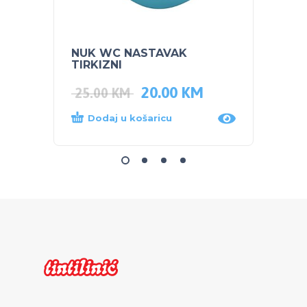
NUK WC NASTAVAK
POJAS
TIRKIZNI
20.00
KM
35.0
25.00
KM
Dodaj u košaricu
Dod