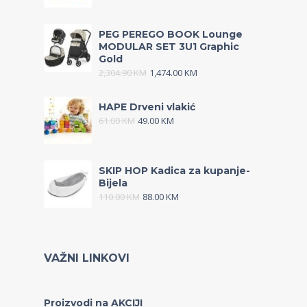
PEG PEREGO BOOK Lounge
MODULAR SET 3U1 Graphic
Gold
2,304.90
KM
1,474.00
KM
HAPE Drveni vlakić
61.00
KM
49.00
KM
SKIP HOP Kadica za kupanje-
Bijela
110.00
KM
88.00
KM
VAŽNI LINKOVI
Proizvodi na AKCIJI