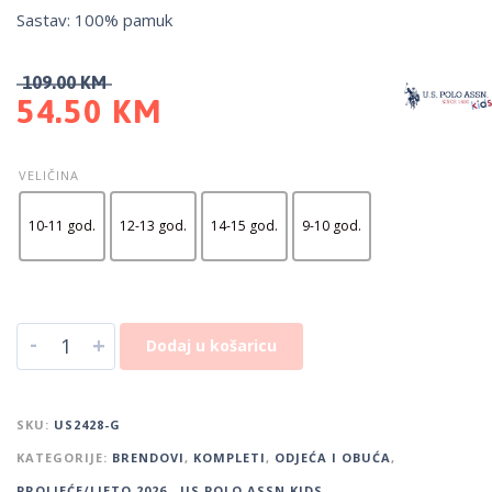
Sastav: 100% pamuk
109.00
KM
54.50
KM
VELIČINA
10-11 god.
12-13 god.
14-15 god.
9-10 god.
-
+
Dodaj u košaricu
SKU:
US2428-G
KATEGORIJE:
BRENDOVI
,
KOMPLETI
,
ODJEĆA I OBUĆA
,
PROLJEĆE/LJETO 2026.
,
US POLO ASSN KIDS