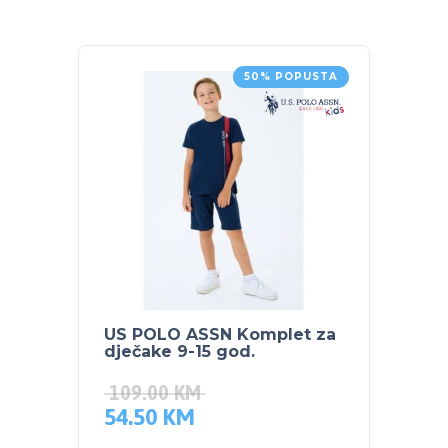
50% POPUSTA
US POLO ASSN Komplet za
US PO
dječake 9-15 god.
dječa
109.00
KM
89.0
54.50
KM
44.5