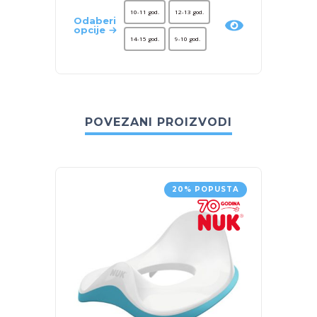
10-11 god.
12-13 god.
Odaberi
Odaber
opcije
opcije
14-15 god.
9-10 god.
POVEZANI PROIZVODI
20% POPUSTA