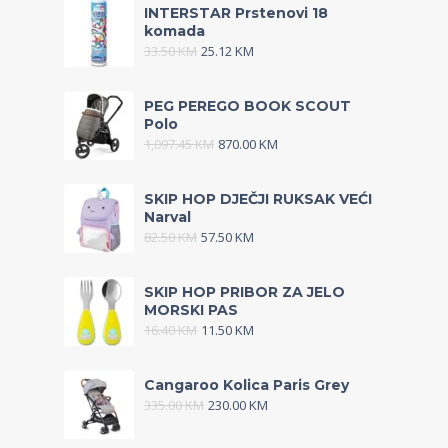
INTERSTAR Prstenovi 18
komada
33.50
KM
25.12
KM
PEG PEREGO BOOK SCOUT
Polo
1,097.45
KM
870.00
KM
SKIP HOP DJEČJI RUKSAK VEĆI
Narval
82.50
KM
57.50
KM
SKIP HOP PRIBOR ZA JELO
MORSKI PAS
16.40
KM
11.50
KM
Cangaroo Kolica Paris Grey
335.00
KM
230.00
KM