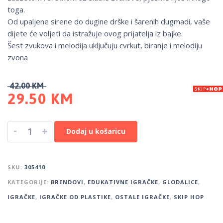
toga.
Od upaljene sirene do dugine drške i šarenih dugmadi, vaše
dijete će voljeti da istražuje ovog prijatelja iz bajke.
Šest zvukova i melodija uključuju cvrkut, biranje i melodiju
zvona
42.00
KM
29.50
KM
-
+
Dodaj u košaricu
SKU:
305410
KATEGORIJE:
BRENDOVI
,
EDUKATIVNE IGRAČKE
,
GLODALICE
,
IGRAČKE
,
IGRAČKE OD PLASTIKE
,
OSTALE IGRAČKE
,
SKIP HOP