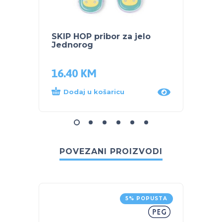
SKIP HOP pribor za jelo
SKIP 
Jednorog
SA RE
djete
16.40
KM
52.5
Dodaj u košaricu
Dod
POVEZANI PROIZVODI
5% POPUSTA