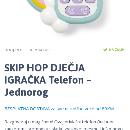
NA ZALIHI
HIGIJENA
GLODALICE
SKIP HOP DJEČJA
IGRAČKA Telefon –
Jednorog
BESPLATNA DOSTAVA za sve narudžbe veće od 80KM!
Razgovaraj o magičnom! Ovaj privlačni telefon čini bebu
zauzetom i sretnom uz slatke zvukove, pjesme i još mnogo