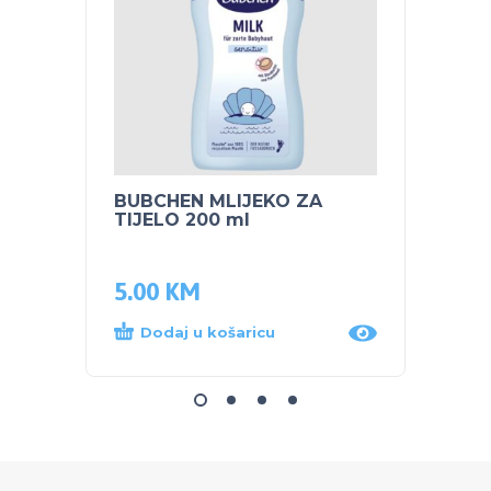
BUBCHEN MLIJEKO ZA
NUK 
TIJELO 200 ml
TIRKI
5.00
KM
25.0
Dodaj u košaricu
Dod