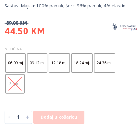
Sastav: Majica: 100% pamuk, šorc: 96% pamuk, 4% elastin.
89.00
KM
44.50
KM
VELIČINA
06-09 mj
09-12 mj
12-18 mj.
18-24 mj.
24-36 mj.
3 god.
-
+
Dodaj u košaricu