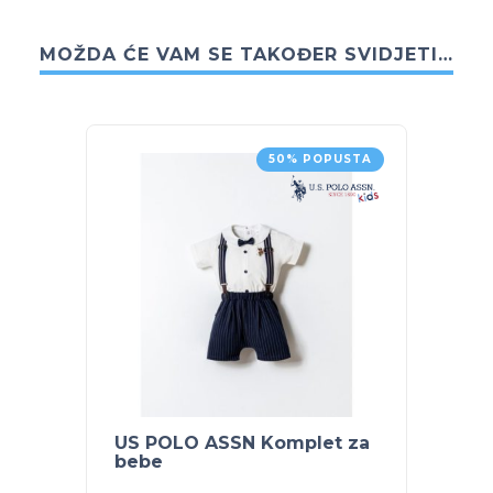
MOŽDA ĆE VAM SE TAKOĐER SVIDJETI…
50% POPUSTA
US POLO ASSN Komplet za
US PO
bebe
bebe