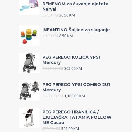
REMENOM za čuvanje djeteta
Narval
52.50
KM
36.50
KM
INFANTINO Šoljice za slaganje
10.90
KM
8.50
KM
PEG PEREGO KOLICA YPSI
Mercury
1,300.00
KM
865.00
KM
PEG PEREGO YPSI COMBO 2U1
Mercury
1,798.00
KM
1,180.00
KM
PEG PEREGO HRANILICA /
LJULJAČKA TATAMIA FOLLOW
ME Cacao
739.00
KM
591.00
KM