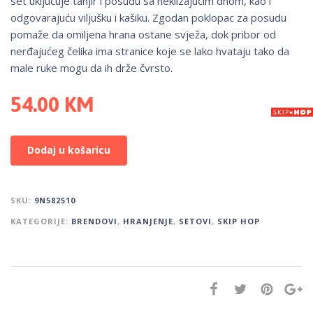
set uključuje tanjir i posudu sa neklizajućim dnom, kao i
odgovarajuću viljušku i kašiku. Zgodan poklopac za posudu
pomaže da omiljena hrana ostane svježa, dok pribor od
nerđajućeg čelika ima stranice koje se lako hvataju tako da
male ruke mogu da ih drže čvrsto.
54.00
KM
Dodaj u košaricu
SKU:
9N582510
KATEGORIJE:
BRENDOVI
,
HRANJENJE
,
SETOVI
,
SKIP HOP