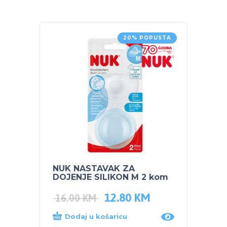
20% POPUSTA
NUK NASTAVAK ZA
NUK S
DOJENJE SILIKON M 2 kom
PARU 
12.80
KM
16.00
KM
68.0
Dodaj u košaricu
Dod