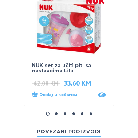
NUK set za učiti piti sa
NUK se
nastavcima Lila
33.60
KM
42.00
KM
49.9
Dodaj u košaricu
Dod
POVEZANI PROIZVODI