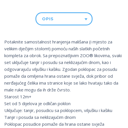
OPIS
Potaknite samostalnost hranjenja mališana (i mjesto za
velikim dječijim stolom!) pomoću naših slatkih početnih
kompleta za obrok. Sa prepoznatljivim ZOO® likovima, svaki
set uključuje tanjir i posudu sa neklizajućim dnom, kao i
odgovarajuću viljušku i kašiku. Zgodan poklopac za posudu
pomaže da omiljena hrana ostane svježa, dok pribor od
nerđajućeg čelika ima stranice koje se lako hvataju tako da
male ruke mogu da ih drže čvrsto.
Starost 12m+
Set od 5 dijelova je odličan poklon
Uključuje: tanjir, posudicu sa poklopcem, viljušku i kašiku
Tanjir i posuda sa neklizajućim dnom
Poklopac posudice pomaže da hrana ostane svježa