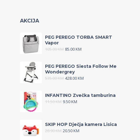
AKCIJA
PEG PEREGO TORBA SMART
Vapor
105.00
KM
85.00
KM
PEG PEREGO Siesta Follow Me
Wondergrey
535.00
KM
428.00
KM
INFANTINO Zvečka tamburina
11.50
KM
9.50
KM
SKIP HOP Dječja kamera Lisica
28.90
KM
20.50
KM