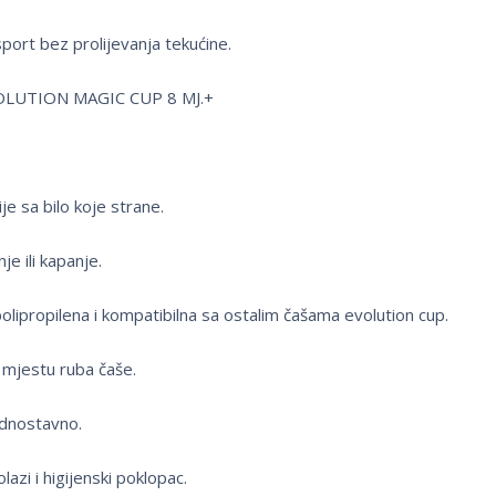
sport bez prolijevanja tekućine.
OLUTION MAGIC CUP 8 MJ.+
e sa bilo koje strane.
nje ili kapanje.
lipropilena i kompatibilna sa ostalim čašama evolution cup.
 mjestu ruba čaše.
ednostavno.
zi i higijenski poklopac.