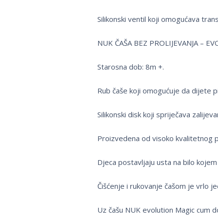
Silikonski ventil koji omogućava tran
NUK ČAŠA BEZ PROLIJEVANJA – EV
Starosna dob: 8m +.
Rub čaše koji omogućuje da dijete pij
Silikonski disk koji spriječava zalijeva
Proizvedena od visoko kvalitetnog po
Djeca postavljaju usta na bilo kojem
Čišćenje i rukovanje čašom je vrlo j
Uz čašu NUK evolution Magic cum dola