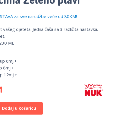
TAVA za sve narudžbe veće od 80KM!
st vašeg djeteta. Jedna čaša sa 3 različita nastavka.
et.
 230 ML
up 6mj.+
p 8mj.+
up 12mj.+
M
Dodaj u košaricu