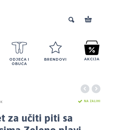
AKCIJA
ODJEĆA I
BRENDOVI
OBUĆA
NA ZALIHI
K
 za učiti piti sa
cima Zeleno plavi