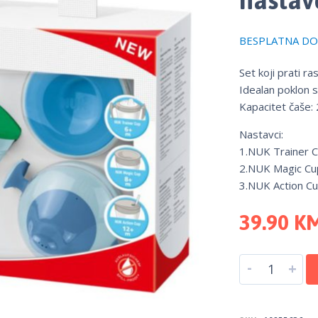
BESPLATNA DOS
Set koji prati ra
Idealan poklon s
Kapacitet čaše:
Nastavci:
1.NUK Trainer C
2.NUK Magic Cu
3.NUK Action C
39.90
K
-
+