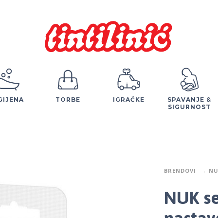
GIJENA
TORBE
IGRAČKE
SPAVANJE &
SIGURNOST
BRENDOVI
NU
NUK set
nastav