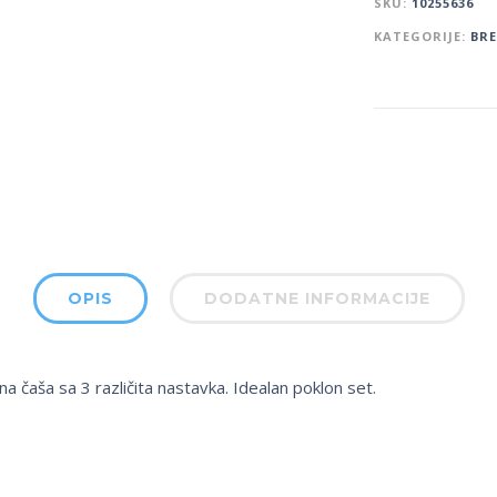
SKU:
10255636
KATEGORIJE:
BR
OPIS
DODATNE INFORMACIJE
na čaša sa 3 različita nastavka. Idealan poklon set.