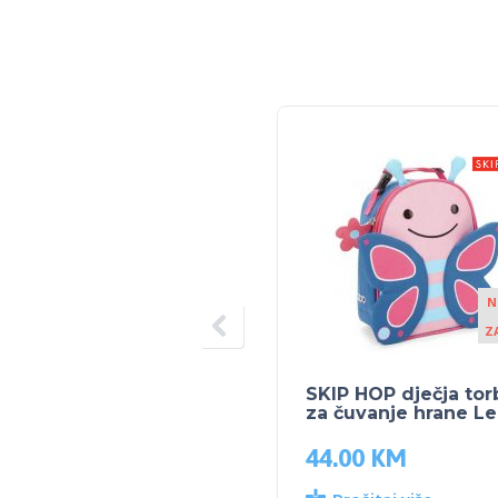
N
Z
SKIP HOP dječja tor
za čuvanje hrane Le
44.00
KM