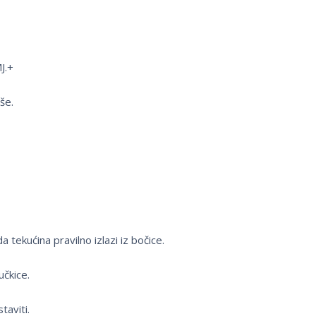
J.+
še.
 tekućina pravilno izlazi iz bočice.
učkice.
taviti.