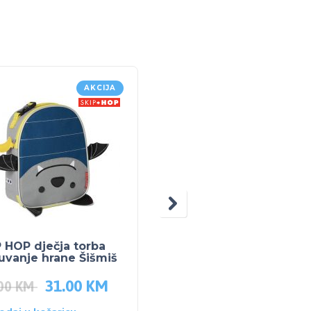
AKCIJA
 HOP dječja torba
SKIP HOP Bočica sa
uvanje hrane Šišmiš
slamkom 12mj Koala
31.00
KM
21.00
KM
.00
KM