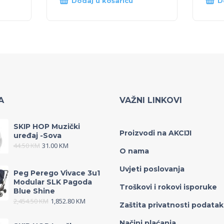
Dodaj u košaricu
D
A
VAŽNI LINKOVI
SKIP HOP Muzički
Proizvodi na AKCIJI
uređaj -Sova
44.50
KM
31.00
KM
O nama
Uvjeti poslovanja
Peg Perego Vivace 3u1
Modular SLK Pagoda
Troškovi i rokovi isporuke
Blue Shine
2,454.50
KM
1,852.80
KM
Zaštita privatnosti podata
Načini plaćanja