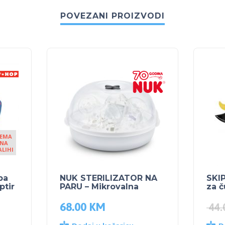
POVEZANI PROIZVODI
EMA
NA
ALIHI
ba
NUK STERILIZATOR NA
SKIP
ptir
PARU – Mikrovalna
za č
68.00
KM
44