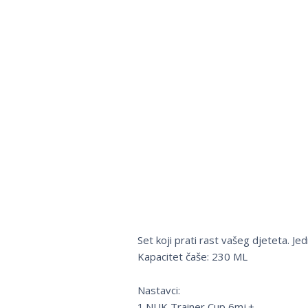
Set koji prati rast vašeg djeteta. Jed
Kapacitet čaše: 230 ML
Nastavci:
1.NUK Trainer Cup 6mj.+