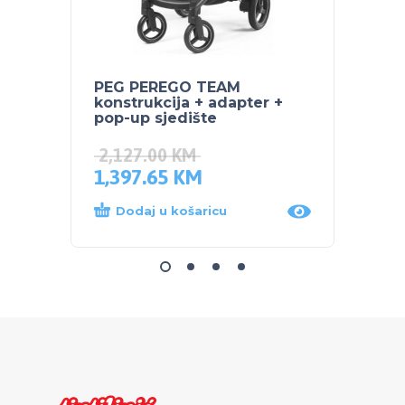
PEG PEREGO TEAM
SKIP 
konstrukcija + adapter +
čuvan
pop-up sjedište
2,127.00
KM
1,397.65
KM
44.0
Dodaj u košaricu
Dod