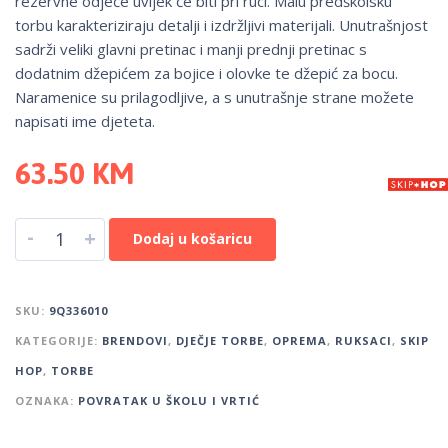
rezervne odjeće uvijek će biti pri ruci. Malu predškolsku
torbu karakteriziraju detalji i izdržljivi materijali. Unutrašnjost
sadrži veliki glavni pretinac i manji prednji pretinac s
dodatnim džepićem za bojice i olovke te džepić za bocu.
Naramenice su prilagodljive, a s unutrašnje strane možete
napisati ime djeteta.
63.50
KM
-
+
Dodaj u košaricu
SKU:
9Q336010
KATEGORIJE:
BRENDOVI
,
DJEČJE TORBE
,
OPREMA
,
RUKSACI
,
SKIP
HOP
,
TORBE
OZNAKA:
POVRATAK U ŠKOLU I VRTIĆ