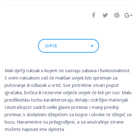
OPIS
Mali dječji ruksak u kojem se sastaju zabava i funkcionalnost.
S ovim ruksakom vaš će mališan uvijek biti spreman za
putovanje ili odlazak u vrtić. Sve potrebne stvari poput
igračaka, bočica ili rezervne odjeće uvijek će biti pri ruci. Malu
predškolsku torbu karakteriziraju detalji i izdržljivi materijali.
Unutrašnjost sadrži veliki glavni pretinac i manji prednji
pretinac s dodatnim džepićem za bojice i olovke te džepić za
bocu. Naramenice su prilagodljive, a sa unutrašnje strane
možete napisati ime djeteta.