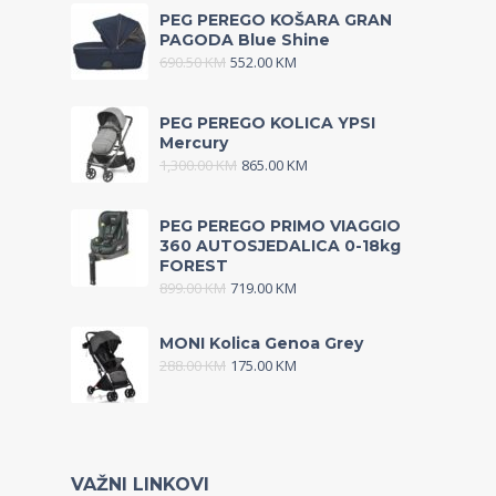
PEG PEREGO KOŠARA GRAN
PAGODA Blue Shine
690.50
KM
552.00
KM
PEG PEREGO KOLICA YPSI
Mercury
1,300.00
KM
865.00
KM
PEG PEREGO PRIMO VIAGGIO
360 AUTOSJEDALICA 0-18kg
FOREST
899.00
KM
719.00
KM
MONI Kolica Genoa Grey
288.00
KM
175.00
KM
VAŽNI LINKOVI