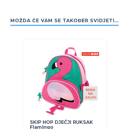
MOŽDA ĆE VAM SE TAKOĐER SVIDJETI…
NEMA
NA
ZALIHI
SKIP HOP DJEČJI RUKSAK
SKIP 
Flamingo
Koala