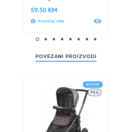
59.50
KM
59.5
Pročitaj više
Dod
POVEZANI PROIZVODI
AKCIJA