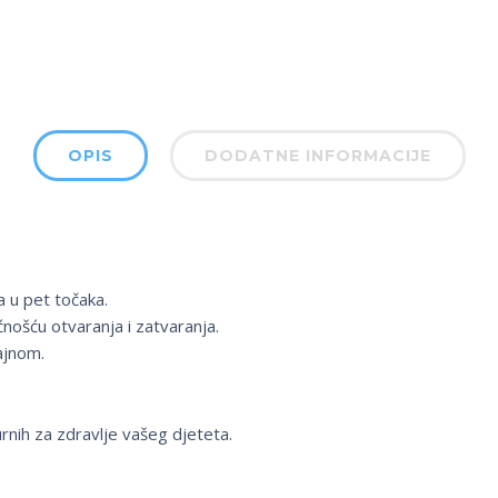
OPIS
DODATNE INFORMACIJE
za u pet točaka.
ošću otvaranja i zatvaranja.
ajnom.
urnih za zdravlje vašeg djeteta.