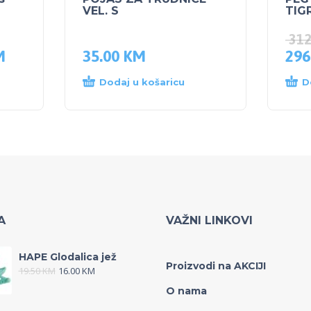
VEL. S
TIG
31
M
35.00
KM
296
Dodaj u košaricu
D
A
VAŽNI LINKOVI
HAPE Glodalica jež
Proizvodi na AKCIJI
19.50
KM
16.00
KM
O nama