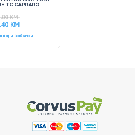
RE TC CARRARO
Maxi Excavator
2.00
KM
375.00
KM
.40
KM
356.25
KM
odaj u košaricu
Dodaj u košaricu