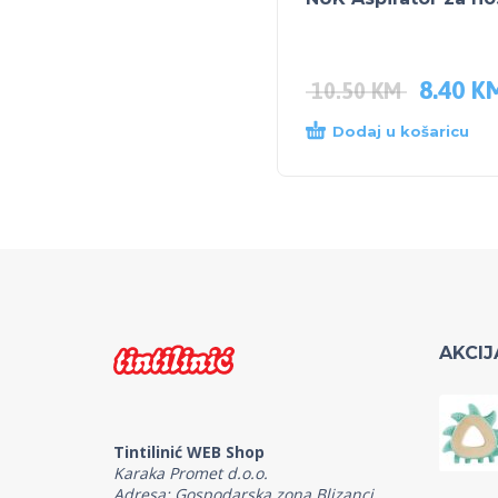
8.40
K
10.50
KM
Dodaj u košaricu
AKCIJ
Tintilinić WEB Shop
Karaka Promet d.o.o.
Adresa: Gospodarska zona Blizanci