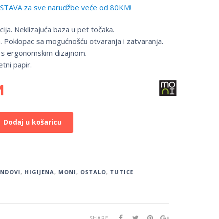
TAVA za sve narudžbe veće od 80KM!
kcija. Neklizajuća baza u pet točaka.
. Poklopac sa mogućnošću otvaranja i zatvaranja.
 s ergonomskim dizajnom.
tni papir.
M
Dodaj u košaricu
ENDOVI
,
HIGIJENA
,
MONI
,
OSTALO
,
TUTICE
SHARE