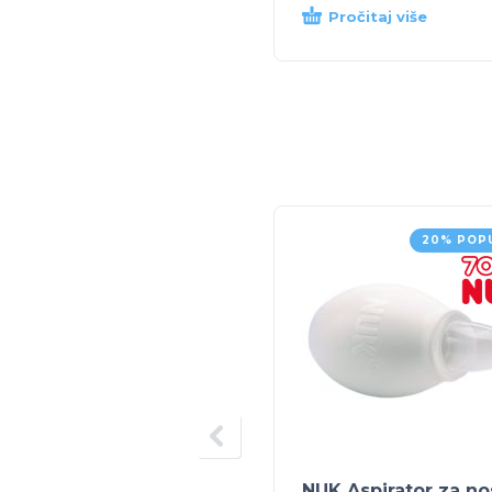
Pročitaj više
20% POP
NUK Aspirator za no