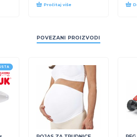
Pročitaj više
D
POVEZANI PROIZVODI
USTA
s
POJAS ZA TRUDNICE
PEG