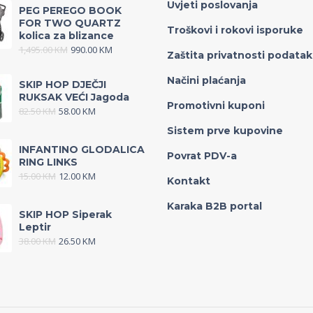
Uvjeti poslovanja
PEG PEREGO BOOK
FOR TWO QUARTZ
Troškovi i rokovi isporuke
kolica za blizance
1,495.00
KM
990.00
KM
Zaštita privatnosti podata
Načini plaćanja
SKIP HOP DJEČJI
RUKSAK VEĆI Jagoda
Promotivni kuponi
82.50
KM
58.00
KM
Sistem prve kupovine
INFANTINO GLODALICA
Povrat PDV-a
RING LINKS
15.00
KM
12.00
KM
Kontakt
Karaka B2B portal
SKIP HOP Siperak
Leptir
38.00
KM
26.50
KM