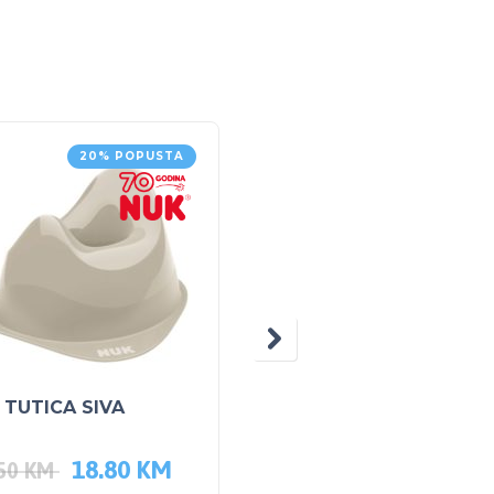
20% POPUSTA
NEM
NA
ZALIH
 TUTICA SIVA
Pilsan Tutica Psić
18.80
KM
58.50
KM
.50
KM