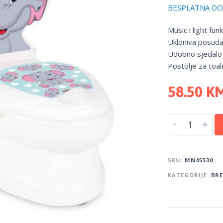
BESPLATNA DOS
Music i light fun
Ukloniva posuda
Udobno sjedalo
Postolje za toale
58.50
K
-
+
SKU:
MN45530
KATEGORIJE:
BR