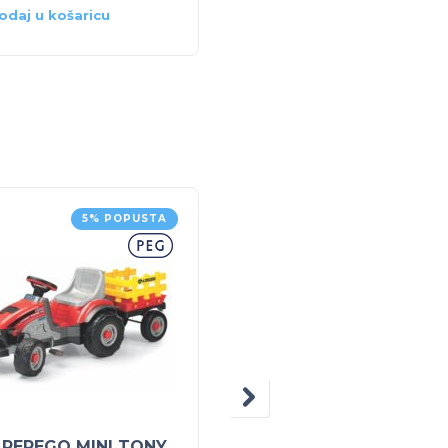
odaj u košaricu
Pročitaj više
5% POPUSTA
5% POPUS
 PEREGO MINI TONY
PEG PEREGO BAGER