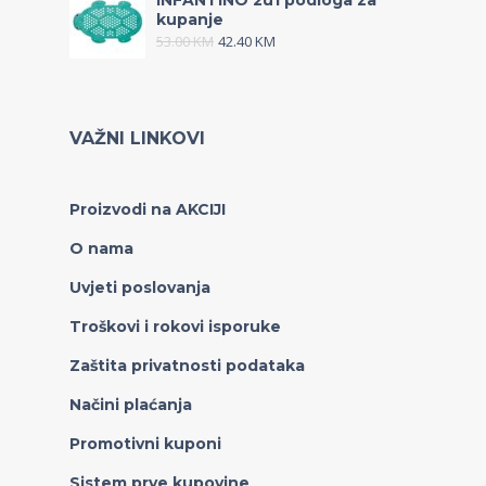
INFANTINO 2u1 podloga za
kupanje
53.00
KM
42.40
KM
VAŽNI LINKOVI
Proizvodi na AKCIJI
O nama
Uvjeti poslovanja
Troškovi i rokovi isporuke
Zaštita privatnosti podataka
Načini plaćanja
Promotivni kuponi
Sistem prve kupovine