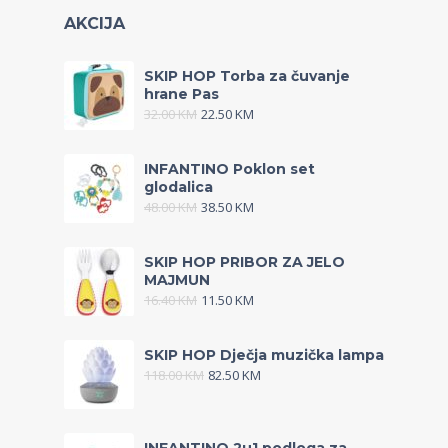
AKCIJA
SKIP HOP Torba za čuvanje
hrane Pas
32.00
KM
22.50
KM
INFANTINO Poklon set
glodalica
48.00
KM
38.50
KM
SKIP HOP PRIBOR ZA JELO
MAJMUN
16.40
KM
11.50
KM
SKIP HOP Dječja muzička lampa
118.00
KM
82.50
KM