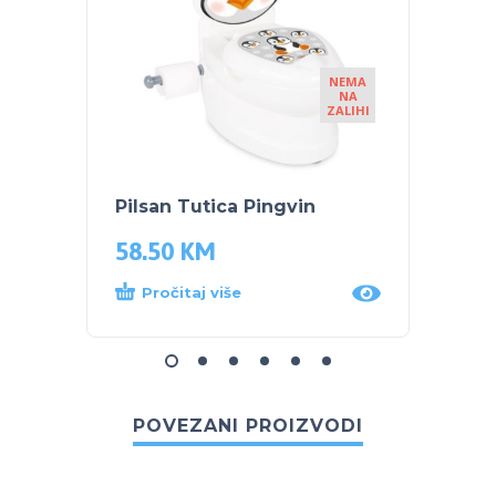
NEMA
NA
ZALIHI
Pilsan Tutica Pingvin
NUK T
58.50
KM
23.5
Pročitaj više
Dod
POVEZANI PROIZVODI