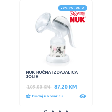
20% POPUSTA
NUK RUČNA IZDAJALICA
NUK 
JOLIE
TIRKI
87.20
KM
109.00
KM
25.0
Dodaj u košaricu
Dod