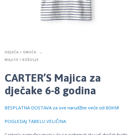
ODJEĆA I OBUĆA
MAJICE I KOŠULJE
CARTER’S Majica za
dječake 6-8 godina
BESPLATNA DOSTAVA za sve narudžbe veće od 80KM!
POGLEDAJ TABELU VELIČINA
Carter’s pamučna majica će se pobrinuti da vaš dječak bude