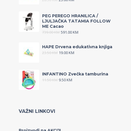
PEG PEREGO HRANILICA /
LJULJAČKA TATAMIA FOLLOW
ME Cacao
739.00
KM
591.00
KM
HAPE Drvena edukativna knjiga
23.50
KM
19.00
KM
INFANTINO Zvečka tamburina
11.50
KM
9.50
KM
VAŽNI LINKOVI
Proizvodi na AKCIJI