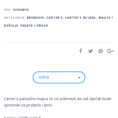
SKU:
3U556810
KATEGORIJE:
BRENDOVI
,
CARTER'S
,
CARTER'S 05/2026.
,
MAJICE I
KOŠULJE
,
ODJEĆA I OBUĆA
OPIS
Carter’s pamučna majica će se pobrinuti da vaš dječak bude
spreman za proljeće i ljeto.
Sastav: 100% pamuk.