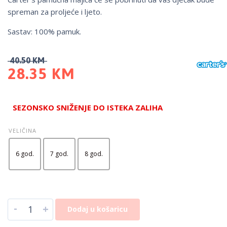
spreman za proljeće i ljeto.
Sastav: 100% pamuk.
40.50
KM
28.35
KM
SEZONSKO SNIŽENJE DO ISTEKA ZALIHA
VELIČINA
6 god.
7 god.
8 god.
-
+
Dodaj u košaricu