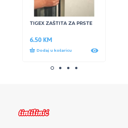
TIGEX ZAŠTITA ZA PRSTE
PEG P
TIGR
6.50
KM
312.
Dodaj u košaricu
Dod