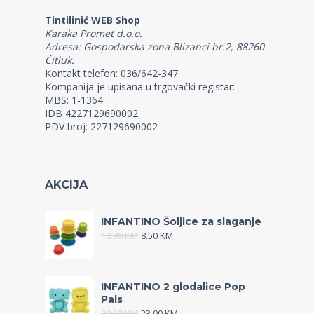
Tintilinić WEB Shop
Karaka Promet d.o.o.
Adresa: Gospodarska zona Blizanci br.2, 88260
Čitluk.
Kontakt telefon: 036/642-347
Kompanija je upisana u trgovački registar:
MBS: 1-1364
IDB 4227129690002
PDV broj: 227129690002
AKCIJA
INFANTINO Šoljice za slaganje
10.90
KM
8.50
KM
INFANTINO 2 glodalice Pop
Pals
28.50
KM
23.00
KM