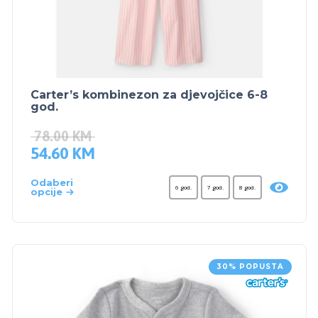
Carter’s kombinezon za djevojčice 6-8
god.
78.00
KM
54.60
KM
Odaberi
6 god.
7 god.
8 god.
opcije
30% POPUSTA