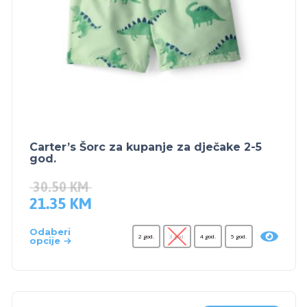
Carter’s Šorc za kupanje za dječake 2-5
god.
30.50
KM
21.35
KM
Odaberi
2 god.
3 god.
4 god.
5 god.
opcije