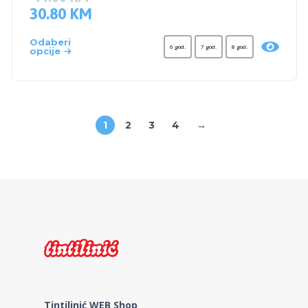
30.80
KM
Odaberi
6 god.
7 god.
8 god.
opcije
1
2
3
4
→
Tintilinić WEB Shop