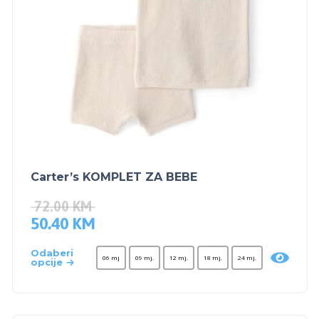
Carter’s KOMPLET ZA BEBE
72.00
KM
50.40
KM
Odaberi
06 mj
09 mj.
12 mj.
18 mj.
24 mj.
opcije