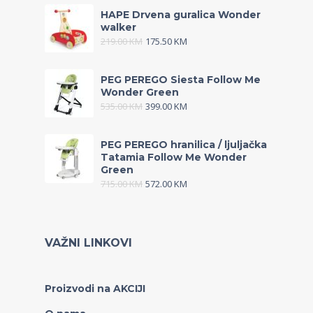
HAPE Drvena guralica Wonder
walker
219.00
KM
175.50
KM
PEG PEREGO Siesta Follow Me
Wonder Green
535.00
KM
399.00
KM
PEG PEREGO hranilica / ljuljačka
Tatamia Follow Me Wonder
Green
715.00
KM
572.00
KM
VAŽNI LINKOVI
Proizvodi na AKCIJI