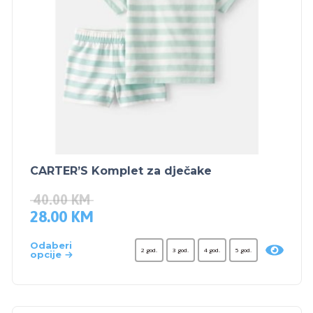
CARTER’S Komplet za dječake
40.00
KM
28.00
KM
Odaberi
2 god.
3 god.
4 god.
5 god.
opcije