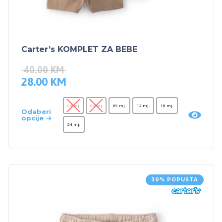
Carter’s KOMPLET ZA BEBE
40.00
KM
28.00
KM
03 mj
06 mj
09 mj.
12 mj.
18 mj.
Odaberi
opcije
24 mj.
30% POPUSTA