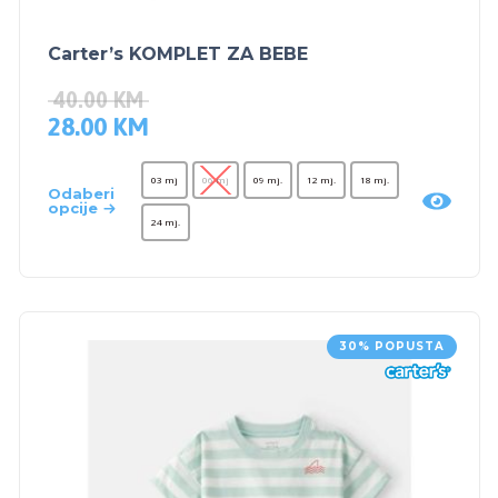
Carter’s KOMPLET ZA BEBE
40.00
KM
28.00
KM
03 mj
06 mj
09 mj.
12 mj.
18 mj.
Odaberi
opcije
24 mj.
30% POPUSTA