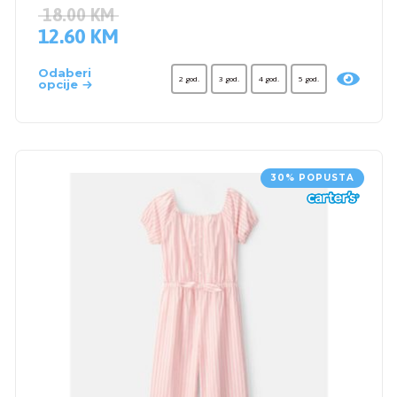
18.00
KM
12.60
KM
Odaberi
2 god.
3 god.
4 god.
5 god.
opcije
30% POPUSTA