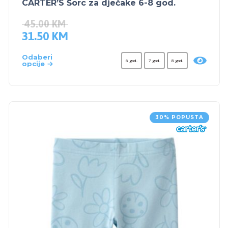
CARTER’S Šorc za dječake 6-8 god.
45.00
KM
31.50
KM
Odaberi
6 god.
7 god.
8 god.
opcije
30% POPUSTA