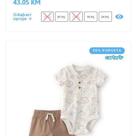
43.05
KM
Odaberi
06 mj
09 mj.
12 mj.
18 mj.
24 mj.
opcije
30% POPUSTA