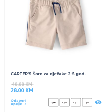
CARTER’S Šorc za dječake 2-5 god.
40.00
KM
28.00
KM
Odaberi
2 god.
3 god.
4 god.
5 god.
opcije