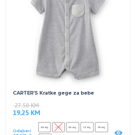
CARTER’S Kratke gege za bebe
27.50
KM
19.25
KM
03 mj
06 mj
09 mj.
12 mj.
18 mj.
Odaberi
opcije