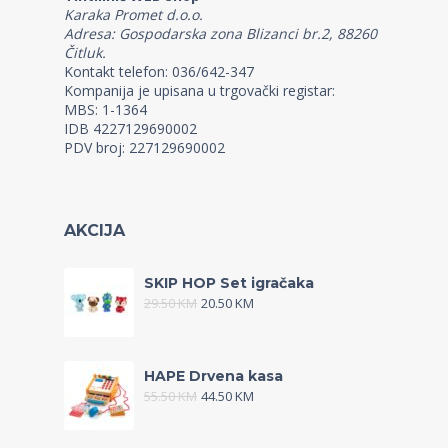
Karaka Promet d.o.o.
Adresa: Gospodarska zona Blizanci br.2, 88260
Čitluk.
Kontakt telefon: 036/642-347
Kompanija je upisana u trgovački registar:
MBS: 1-1364
IDB 4227129690002
PDV broj: 227129690002
AKCIJA
SKIP HOP Set igračaka
29.50
KM
20.50
KM
HAPE Drvena kasa
55.50
KM
44.50
KM