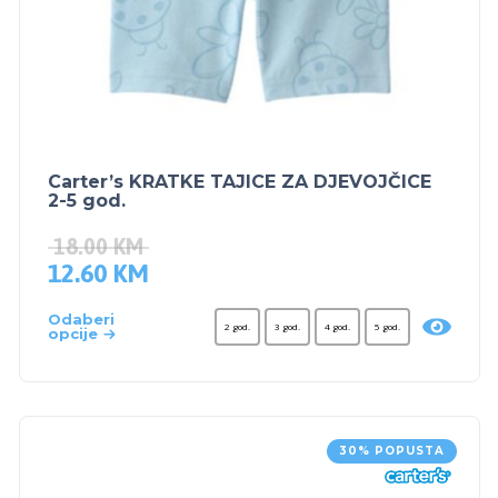
Carter’s KRATKE TAJICE ZA DJEVOJČICE
2-5 god.
18.00
KM
12.60
KM
Odaberi
2 god.
3 god.
4 god.
5 god.
opcije
30% POPUSTA