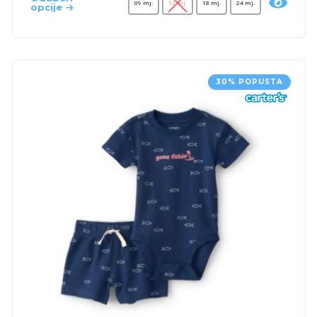
09 mj.
12 mj.
18 mj.
24 mj.
opcije
30% POPUSTA