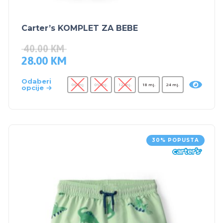
Carter’s KOMPLET ZA BEBE
40.00
KM
28.00
KM
Odaberi
06 mj
09 mj.
12 mj.
18 mj.
24 mj.
opcije
30% POPUSTA