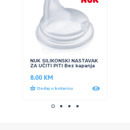
NUK SILIKONSKI NASTAVAK
PEG P
ZA UČITI PITI Bez kapanja
TIGR
8.00
KM
312.
Dodaj u košaricu
Dod