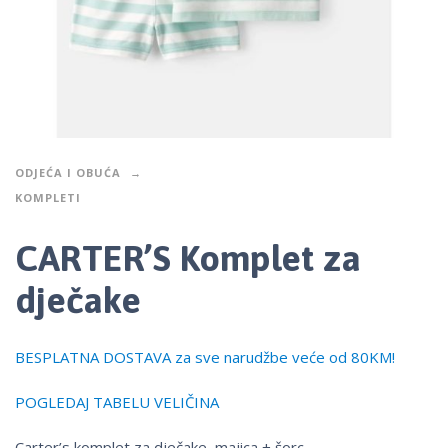
ODJEĆA I OBUĆA
KOMPLETI
CARTER’S Komplet za
dječake
BESPLATNA DOSTAVA za sve narudžbe veće od 80KM!
POGLEDAJ TABELU VELIČINA
Carter’s komplet za dječake, majica + šorc.