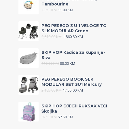
Tambourine
13.50
KM
11.00
KM
PEG PEREGO 3 U 1 VELOCE TC
SLK MODULAR Green
2,610.00
KM
1,860.80
KM
SKIP HOP Kadica za kupanje-
Siva
110.00
KM
88.00
KM
PEG PEREGO BOOK SLK
MODULAR SET 3U1 Mercury
2,185.00
KM
1,455.00
KM
SKIP HOP DJEČJI RUKSAK VEĆI
Školjka
82.50
KM
57.50
KM