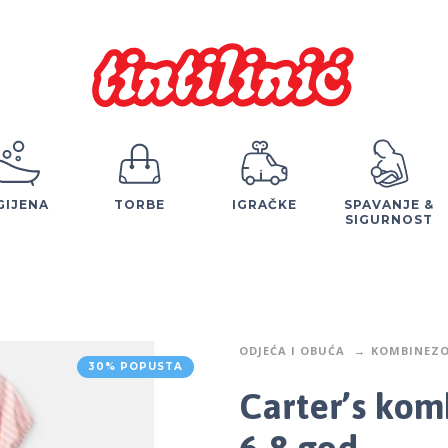
GIJENA
TORBE
IGRAČKE
SPAVANJE &
SIGURNOST
ODJEĆA I OBUĆA
KOMBINEZO
30% POPUSTA
Carter’s kom
6-8 god.