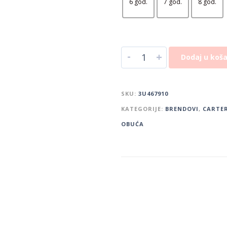
6 god.
7 god.
8 god.
-
+
Dodaj u koša
SKU:
3U467910
KATEGORIJE:
BRENDOVI
,
CARTER
OBUĆA