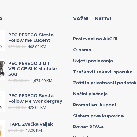
A
VAŽNI LINKOVI
PEG PEREGO Siesta
Proizvodi na AKCIJI
Follow me Lucent
535.00
KM
408.00
KM
O nama
Uvjeti poslovanja
PEG PEREGO 3 U 1
VELOCE SLK Modular
Troškovi i rokovi isporuke
500
2,470.00
KM
1,675.00
KM
Zaštita privatnosti podata
Načini plaćanja
PEG PEREGO Siesta
Follow Me Wondergrey
Promotivni kuponi
535.00
KM
428.00
KM
Sistem prve kupovine
HAPE Zvečka valjak
Povrat PDV-a
21.00
KM
17.00
KM