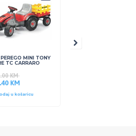
 PEREGO MINI TONY
TIGEX ZAŠTITA ZA
RE TC CARRARO
UGLOVE
2.00
KM
.40
KM
5.00
KM
odaj u košaricu
Dodaj u košaricu