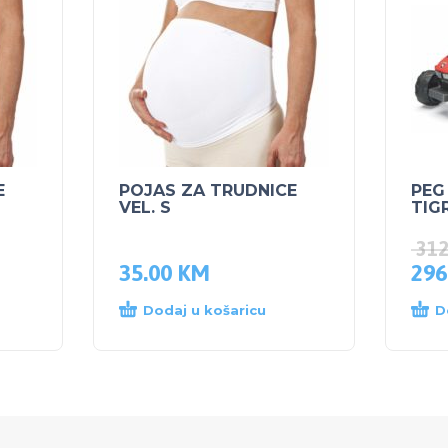
E
POJAS ZA TRUDNICE
PEG
VEL. S
TIG
31
35.00
KM
296
Dodaj u košaricu
D