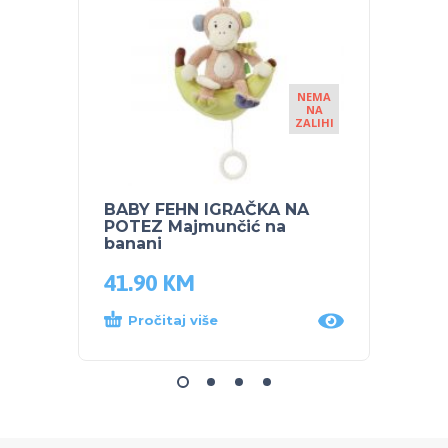
NEMA
NA
ZALIHI
BABY FEHN IGRAČKA NA
NUK g
POTEZ Majmunčić na
– Pla
banani
41.90
KM
8.50
Pročitaj više
Dod