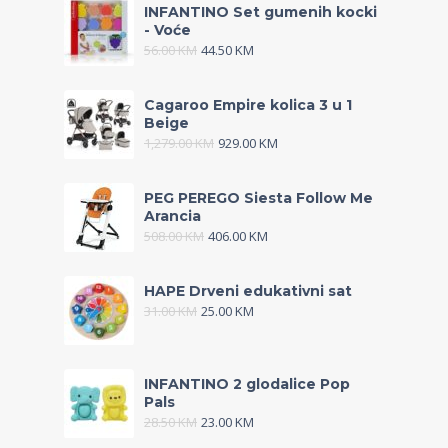
INFANTINO Set gumenih kocki
- Voće
56.00
KM
44.50
KM
Cagaroo Empire kolica 3 u 1
Beige
1,279.00
KM
929.00
KM
PEG PEREGO Siesta Follow Me
Arancia
508.00
KM
406.00
KM
HAPE Drveni edukativni sat
31.00
KM
25.00
KM
INFANTINO 2 glodalice Pop
Pals
28.50
KM
23.00
KM