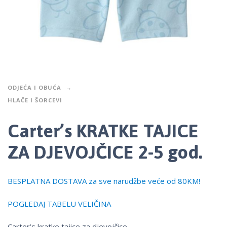
ODJEĆA I OBUĆA
HLAČE I ŠORCEVI
Carter’s KRATKE TAJICE
ZA DJEVOJČICE 2-5 god.
BESPLATNA DOSTAVA za sve narudžbe veće od 80KM!
POGLEDAJ TABELU VELIČINA
Carter’s kratke tajice za djevojčice.