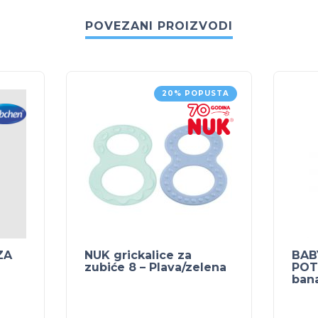
POVEZANI PROIZVODI
20% POPUSTA
ZA
NUK grickalice za
BAB
zubiće 8 – Plava/zelena
POT
ban