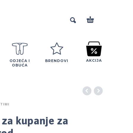
AKCIJA
ODJEĆA I
BRENDOVI
OBUĆA
STIMI
c za kupanje za
god.