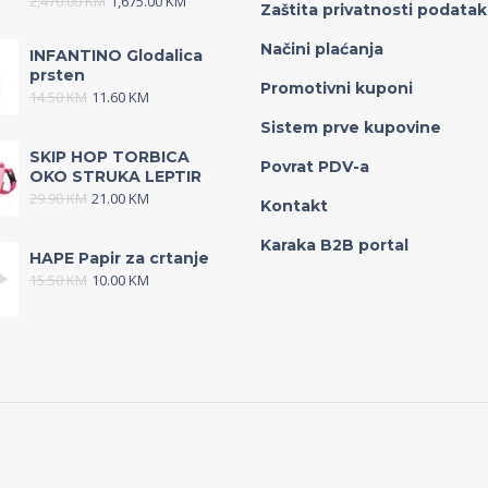
2,470.00
KM
1,675.00
KM
Zaštita privatnosti podata
Načini plaćanja
INFANTINO Glodalica
prsten
Promotivni kuponi
14.50
KM
11.60
KM
Sistem prve kupovine
SKIP HOP TORBICA
Povrat PDV-a
OKO STRUKA LEPTIR
29.90
KM
21.00
KM
Kontakt
Karaka B2B portal
HAPE Papir za crtanje
15.50
KM
10.00
KM