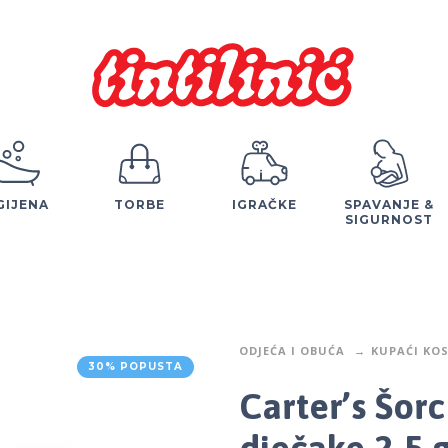
GIJENA
TORBE
IGRAČKE
SPAVANJE &
SIGURNOST
ODJEĆA I OBUĆA
KUPAĆI KO
30% POPUSTA
Carter’s Šor
dječake 2-5 