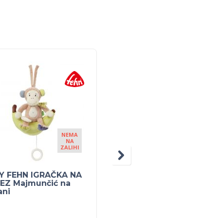
5% POPUS
NEMA
NA
ZALIHI
Y FEHN IGRAČKA NA
PEG PEREGO John
EZ Majmunčić na
Deere Ground Force s
ani
prikolicom LITHIUM 12
930.00
KM