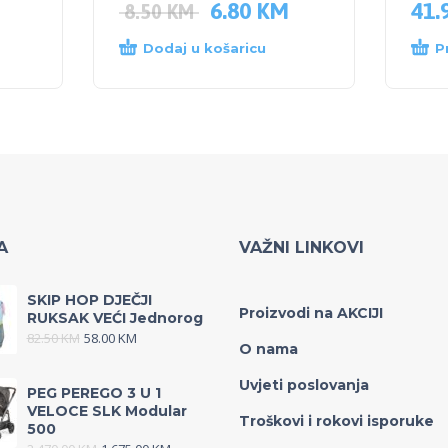
6.80
KM
41.
8.50
KM
Dodaj u košaricu
P
A
VAŽNI LINKOVI
SKIP HOP DJEČJI
Proizvodi na AKCIJI
RUKSAK VEĆI Jednorog
82.50
KM
58.00
KM
O nama
Uvjeti poslovanja
PEG PEREGO 3 U 1
VELOCE SLK Modular
Troškovi i rokovi isporuke
500