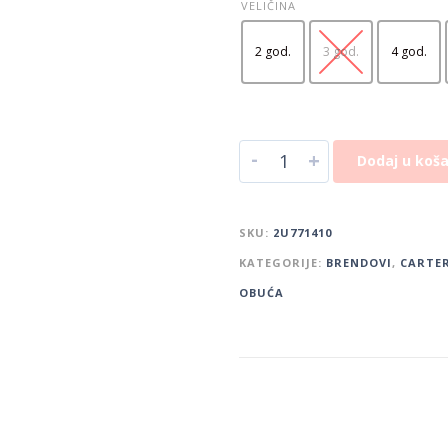
VELIČINA
2 god.
3 god.
4 god.
-
+
Dodaj u koša
SKU:
2U771410
KATEGORIJE:
BRENDOVI
,
CARTER
OBUĆA