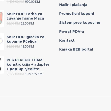
1,495.00
KM
990.00
KM
Načini plaćanja
Promotivni kuponi
SKIP HOP Torba za
čuvanje hrane Maca
Sistem prve kupovine
32.00
KM
22.50
KM
Povrat PDV-a
SKIP HOP Igračka za
Kontakt
kupanje Pčelica
26.00
KM
18.50
KM
Karaka B2B portal
PEG PEREGO TEAM
konstrukcija + adapter
+ pop-up sjedište
2,127.00
KM
1,397.65
KM