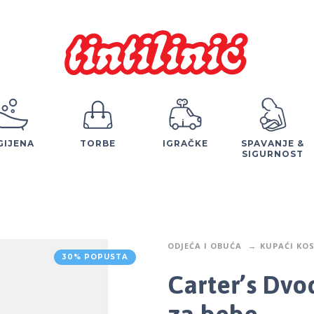
GIJENA
TORBE
IGRAČKE
SPAVANJE &
SIGURNOST
ODJEĆA I OBUĆA
KUPAĆI KO
30% POPUSTA
Carter’s Dvo
za bebe