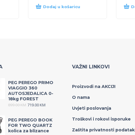
Dodaj u košaricu
D
A
VAŽNI LINKOVI
PEG PEREGO PRIMO
Proizvodi na AKCIJI
VIAGGIO 360
AUTOSJEDALICA 0-
O nama
18kg FOREST
899.00
KM
719.00
KM
Uvjeti poslovanja
Troškovi i rokovi isporuke
PEG PEREGO BOOK
FOR TWO QUARTZ
Zaštita privatnosti podata
kolica za blizance