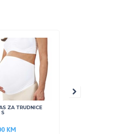
20% POPUS
AS ZA TRUDNICE
NUK set glodalica
 S
hlađena – Plava
00
KM
11.20
KM
14.00
KM