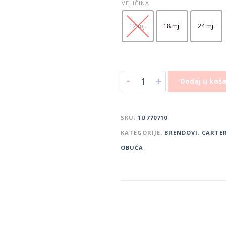
VELIČINA
12 mj.
18 mj.
24 mj.
-
+
Dodaj u koša
SKU:
1U770710
KATEGORIJE:
BRENDOVI
,
CARTER
OBUĆA