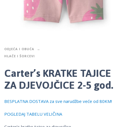
ODJEĆA I OBUĆA
HLAČE I ŠORCEVI
Carter’s KRATKE TAJICE
ZA DJEVOJČICE 2-5 god.
BESPLATNA DOSTAVA za sve narudžbe veće od 80KM!
POGLEDAJ TABELU VELIČINA
Carter’s kratke tajice za djevojčice.