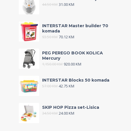
44.50
KM
31.00
KM
INTERSTAR Master builder 70
komada
93.50
KM
70.12
KM
PEG PEREGO BOOK KOLICA
Mercury
1,150.00
KM
920.00
KM
INTERSTAR Blocks 50 komada
57.00
KM
42.75
KM
SKIP HOP Pizza set-Lisica
34.50
KM
24.00
KM