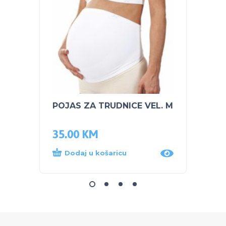
POJAS ZA TRUDNICE VEL. M
TIGEX
35.00
KM
5.00
Dodaj u košaricu
Dod