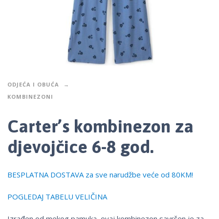
ODJEĆA I OBUĆA
KOMBINEZONI
Carter’s kombinezon za
djevojčice 6-8 god.
BESPLATNA DOSTAVA za sve narudžbe veće od 80KM!
POGLEDAJ TABELU VELIČINA
Izrađen od mekog pamuka, ovaj kombinezon savršen je za