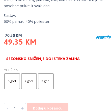
posebne prilike ili svaki dan!
Sastav:
60% pamuk, 40% poliester.
70.50
KM
49.35
KM
SEZONSKO SNIŽENJE DO ISTEKA ZALIHA
VELIČINA
6 god.
7 god.
8 god.
-
+
Dodaj u košaricu