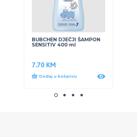
BUBCHEN DJEČJI ŠAMPON
PEG P
SENSITIV 400 ml
Gator
1,31
7.70
KM
1,24
Dodaj u košaricu
Dod