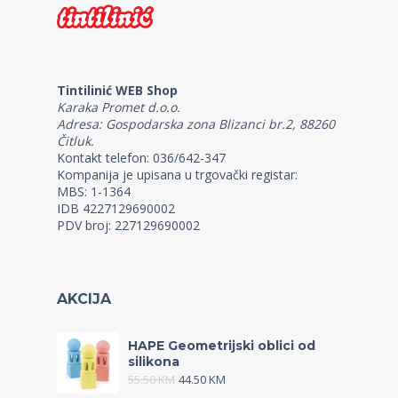
Tintilinić WEB Shop
Karaka Promet d.o.o.
Adresa: Gospodarska zona Blizanci br.2, 88260
Čitluk.
Kontakt telefon: 036/642-347
Kompanija je upisana u trgovački registar:
MBS: 1-1364
IDB 4227129690002
PDV broj: 227129690002
AKCIJA
HAPE Geometrijski oblici od
silikona
55.50
KM
44.50
KM