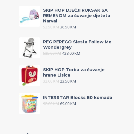
SKIP HOP DJEČJI RUKSAK SA
REMENOM za čuvanje djeteta
Narval
52.50
KM
36.50
KM
PEG PEREGO Siesta Follow Me
Wondergrey
535.00
KM
428.00
KM
SKIP HOP Torba za čuvanje
hrane Lisica
32.00
KM
23.50
KM
INTERSTAR Blocks 80 komada
92.00
KM
69.00
KM