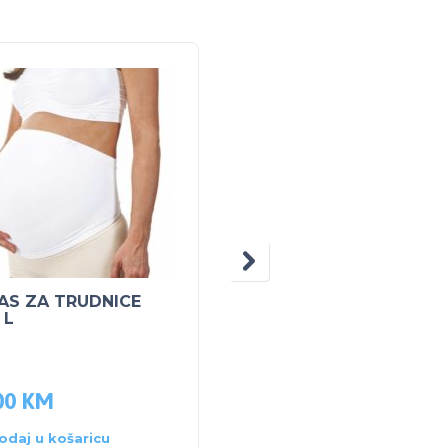
5% POPUS
AS ZA TRUDNICE
PEG PEREGO MINI TO
 L
TIGRE TC CARRARO
312.00
KM
00
KM
296.40
KM
odaj u košaricu
Dodaj u košaricu