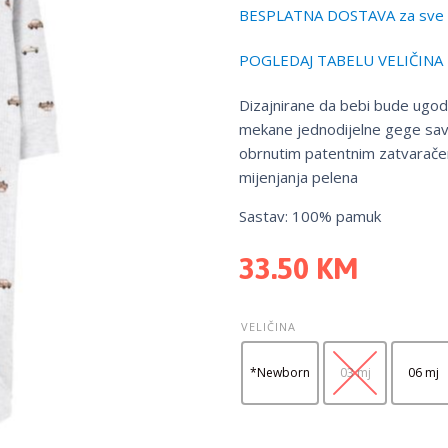
BESPLATNA DOSTAVA za sve 
POGLEDAJ TABELU VELIČINA
Dizajnirane da bebi bude ugodn
mekane jednodijelne gege savrše
obrnutim patentnim zatvaračem,
mijenjanja pelena
Sastav: 100% pamuk
33.50
KM
VELIČINA
*Newborn
03 mj
06 mj