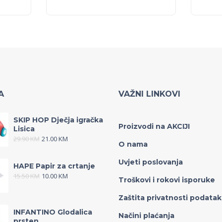
A
VAŽNI LINKOVI
SKIP HOP Dječja igračka
Proizvodi na AKCIJI
Lisica
29.90
KM
21.00
KM
O nama
Uvjeti poslovanja
HAPE Papir za crtanje
15.50
KM
10.00
KM
Troškovi i rokovi isporuke
Zaštita privatnosti podata
INFANTINO Glodalica
Načini plaćanja
prsten