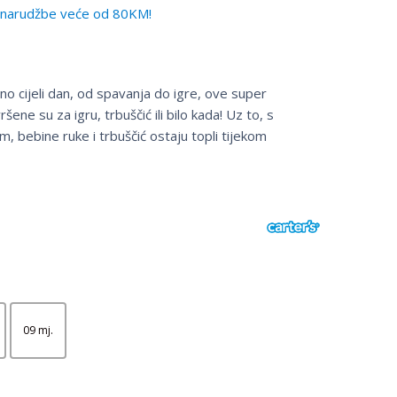
narudžbe veće od 80KM!
o cijeli dan, od spavanja do igre, ove super
ne su za igru, trbuščić ili bilo kada! Uz to, s
 bebine ruke i trbuščić ostaju topli tijekom
09 mj.