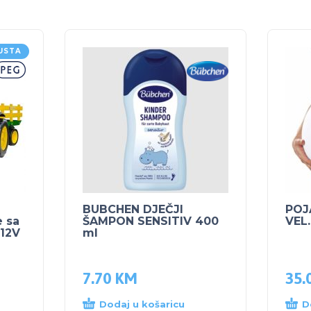
USTA
BUBCHEN DJEČJI
POJ
 sa
ŠAMPON SENSITIV 400
VEL.
 12V
ml
7.70
KM
35.
Dodaj u košaricu
D