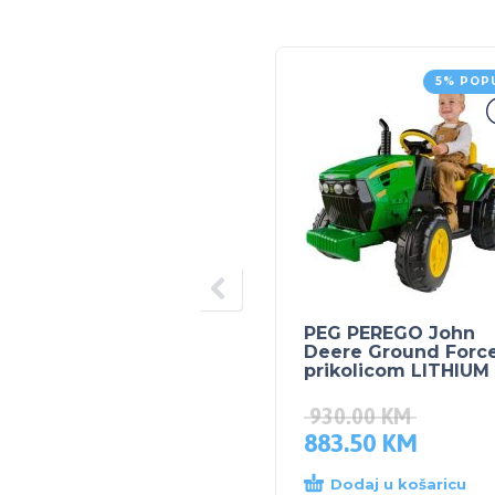
5% POP
PEG PEREGO John
Deere Ground Force
prikolicom LITHIUM
930.00
KM
883.50
KM
Dodaj u košaricu