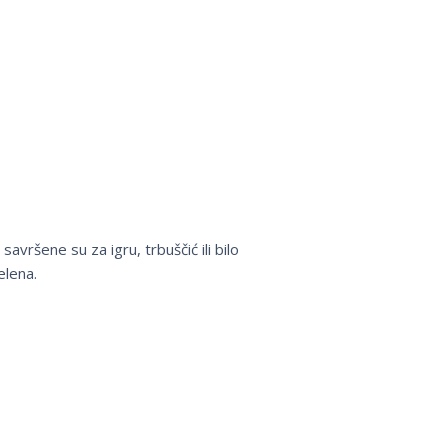
vršene su za igru, trbuščić ili bilo
elena.