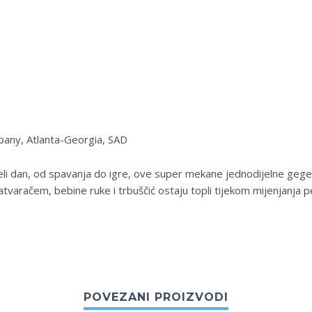
pany, Atlanta-Georgia, SAD
li dan, od spavanja do igre, ove super mekane jednodijelne gege sa
tvaračem, bebine ruke i trbuščić ostaju topli tijekom mijenjanja p
POVEZANI PROIZVODI