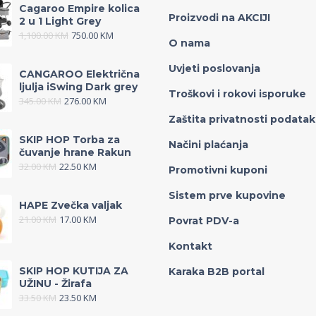
Cagaroo Empire kolica
Proizvodi na AKCIJI
2 u 1 Light Grey
1,100.00
KM
750.00
KM
O nama
Uvjeti poslovanja
CANGAROO Električna
ljulja iSwing Dark grey
Troškovi i rokovi isporuke
345.00
KM
276.00
KM
Zaštita privatnosti podata
SKIP HOP Torba za
Načini plaćanja
čuvanje hrane Rakun
32.00
KM
22.50
KM
Promotivni kuponi
Sistem prve kupovine
HAPE Zvečka valjak
21.00
KM
17.00
KM
Povrat PDV-a
Kontakt
SKIP HOP KUTIJA ZA
Karaka B2B portal
UŽINU - Žirafa
33.50
KM
23.50
KM