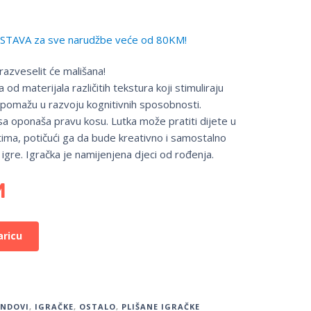
TAVA za sve narudžbe veće od 80KM!
razveselit će mališana!
 od materijala različitih tekstura koji stimuliraju
i pomažu u razvoju kognitivnih sposobnosti.
sa oponaša pravu kosu. Lutka može pratiti dijete u
ima, potičući ga da bude kreativno i samostalno
 igre. Igračka je namijenjena djeci od rođenja.
M
aricu
ENDOVI
,
IGRAČKE
,
OSTALO
,
PLIŠANE IGRAČKE