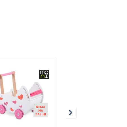
NEMA
NEM
NA
NA
ZALIHI
ZALIH