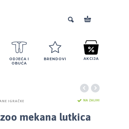
AKCIJA
ODJEĆA I
BRENDOVI
OBUĆA
NA ZALIHI
ŠANE IGRAČKE
azoo mekana lutkica