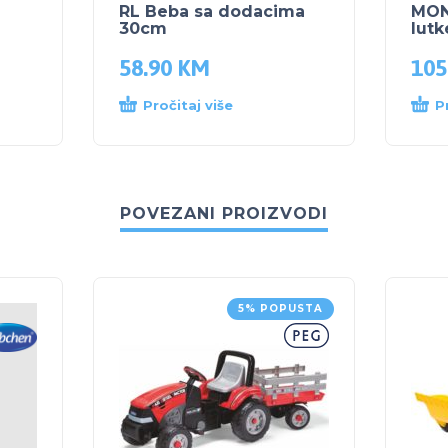
RL Beba sa dodacima
MONI
30cm
lutk
58.90
KM
105
Pročitaj više
P
POVEZANI PROIZVODI
5% POPUSTA