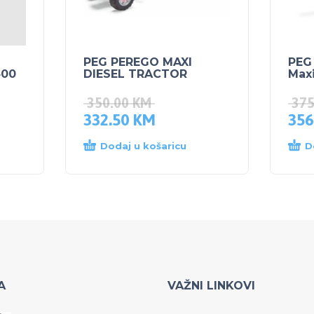
PEG PEREGO MAXI
PEG
400
DIESEL TRACTOR
Maxi
350.00
KM
37
332.50
KM
356
Dodaj u košaricu
D
A
VAŽNI LINKOVI