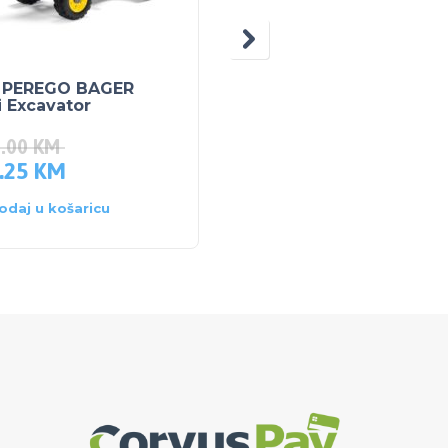
 PEREGO BAGER
POJAS ZA TRUDNICE
 Excavator
VEL. L
5.00
KM
.25
KM
35.00
KM
odaj u košaricu
Dodaj u košaricu