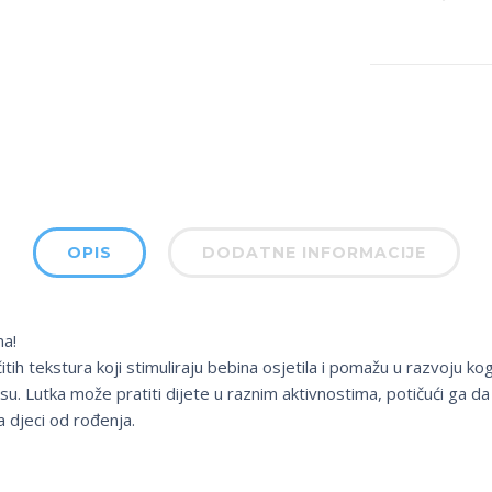
OPIS
DODATNE INFORMACIJE
na!
čitih tekstura koji stimuliraju bebina osjetila i pomažu u razvoju ko
u. Lutka može pratiti dijete u raznim aktivnostima, potičući ga d
a djeci od rođenja.