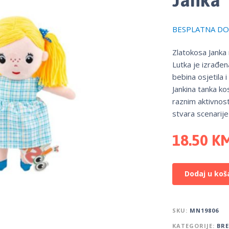
BESPLATNA DOS
Zlatokosa Janka 
Lutka je izrađena
bebina osjetila 
Jankina tanka ko
raznim aktivnost
stvara scenarije
18.50
K
Dodaj u koš
SKU:
MN19806
KATEGORIJE:
BR