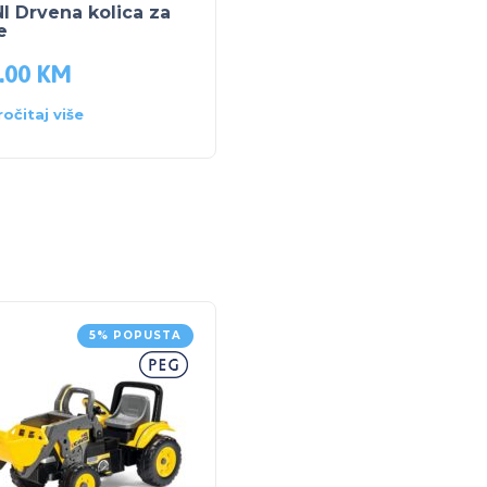
 Drvena kolica za
Moni Lutka 36 cm
e
.00
KM
77.00
KM
ročitaj više
Pročitaj više
5% POPUSTA