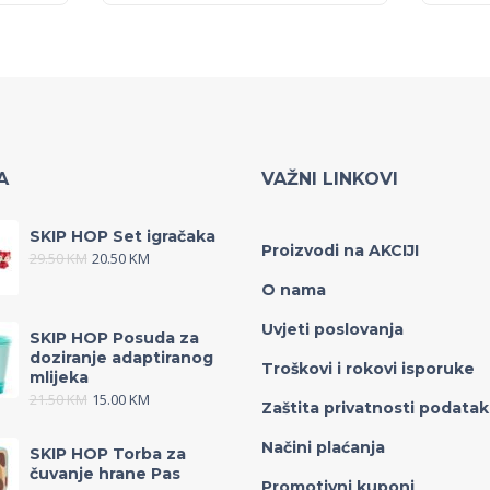
A
VAŽNI LINKOVI
SKIP HOP Set igračaka
Proizvodi na AKCIJI
29.50
KM
20.50
KM
O nama
Uvjeti poslovanja
SKIP HOP Posuda za
doziranje adaptiranog
Troškovi i rokovi isporuke
mlijeka
21.50
KM
15.00
KM
Zaštita privatnosti podata
Načini plaćanja
SKIP HOP Torba za
čuvanje hrane Pas
Promotivni kuponi