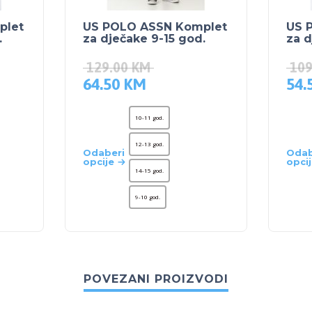
plet
US POLO ASSN Komplet
US 
.
za dječake 9-15 god.
za d
129.00
KM
10
64.50
KM
54.
10-11 god.
12-13 god.
Odaberi
Odab
opcije
opci
14-15 god.
9-10 god.
POVEZANI PROIZVODI