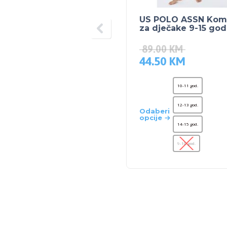
US POLO ASSN Kom
za dječake 9-15 god
89.00
KM
44.50
KM
10-11 god.
12-13 god.
Odaberi
opcije
14-15 god.
9-10 god.