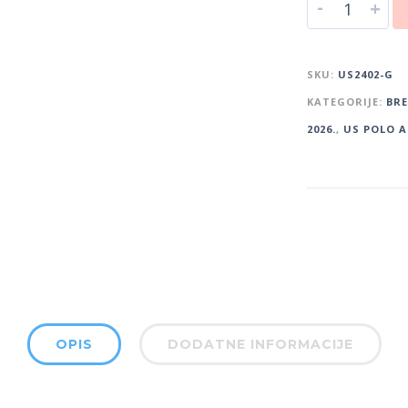
-
+
SKU:
US2402-G
KATEGORIJE:
BR
2026.
,
US POLO A
OPIS
DODATNE INFORMACIJE