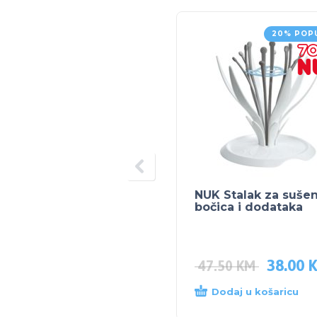
20% POP
NUK Stalak za sušen
bočica i dodataka
38.00
47.50
KM
Dodaj u košaricu