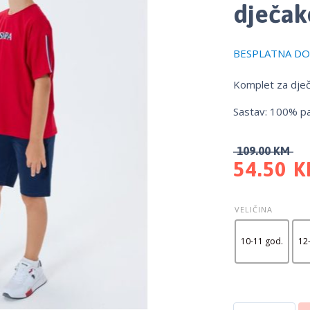
dječak
BESPLATNA DOS
Komplet za dje
Sastav: 100% p
109.00
KM
54.50
K
VELIČINA
10-11 god.
12