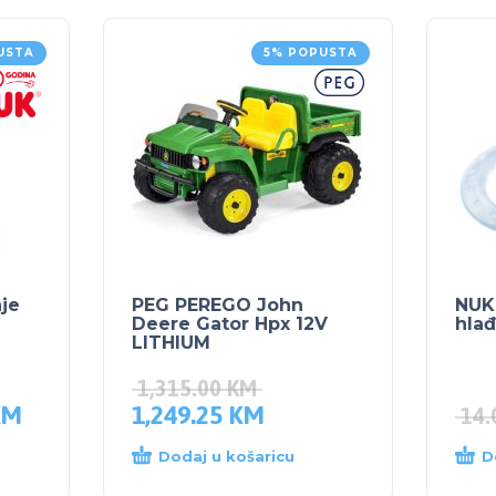
USTA
5% POPUSTA
je
PEG PEREGO John
NUK 
Deere Gator Hpx 12V
hlađ
LITHIUM
1,315.00
KM
KM
1,249.25
KM
14
Dodaj u košaricu
D