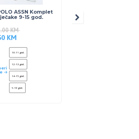
POLO ASSN Komplet
US POLO ASSN Kompl
ječake 9-15 god.
za dječake 9-15 god.
9.00
KM
109.00
KM
50
KM
54.50
KM
10-11 god.
10-11 god.
12-13 god.
12-13 god.
eri
Odaberi
je
opcije
14-15 god.
14-15 god.
9-10 god.
9-10 god.