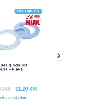
20% POPUSTA
20% POPUS
set glodalica
NUK SILIKONSKI
ena – Plava
NASTAVAK ZA UČITI PI
Bez kapanja
11.20
KM
6.40
KM
.00
KM
8.00
KM
odaj u košaricu
Dodaj u košaricu