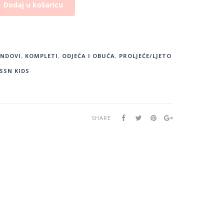
Dodaj u košaricu
ENDOVI
,
KOMPLETI
,
ODJEĆA I OBUĆA
,
PROLJEĆE/LJETO
SSN KIDS
SHARE