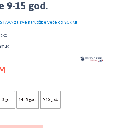
e 9-15 god.
TAVA za sve narudžbe veće od 80KM!
čake
amuk
M
-13 god.
14-15 god.
9-10 god.